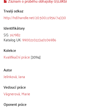
Záznam o průběhu obhajoby (151.8Kb)
Trvalý odkaz
http://hdl.handle.net/20.500.11956/74330
Identifikátory
SIS:
167982
Katalog UK:
990021022340106986
Kolekce
Kvalifikační práce
[3094]
Autor
Jelínková, Jana
Vedoucí práce
Vágnerová, Marie
Oponent práce