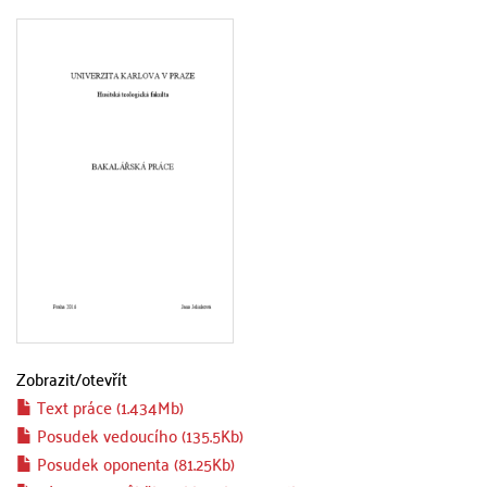
Zobrazit/
otevřít
Text práce (1.434Mb)
Posudek vedoucího (135.5Kb)
Posudek oponenta (81.25Kb)