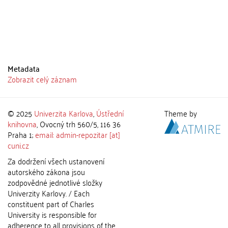
Metadata
Zobrazit celý záznam
© 2025
Univerzita Karlova
,
Ústřední
Theme by
knihovna
, Ovocný trh 560/5, 116 36
Praha 1;
email: admin-repozitar [at]
cuni.cz
Za dodržení všech ustanovení
autorského zákona jsou
zodpovědné jednotlivé složky
Univerzity Karlovy. / Each
constituent part of Charles
University is responsible for
adherence to all provisions of the