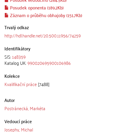
Posudek oponenta (189.2Kb)
Záznam o průběhu obhajoby (151.7Kb)
Trvalý odkaz
http://hdl.handle.net/20.500.11956/74259
Identifikátory
SIS:
148359
Katalog UK:
990020695900106986
Kolekce
Kvalifikační práce
[7488]
Autor
Postránecká, Markéta
Vedoucí práce
Josephy, Michal