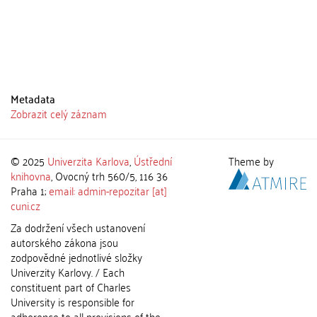
Metadata
Zobrazit celý záznam
© 2025
Univerzita Karlova
,
Ústřední
Theme by
knihovna
, Ovocný trh 560/5, 116 36
Praha 1;
email: admin-repozitar [at]
cuni.cz
Za dodržení všech ustanovení
autorského zákona jsou
zodpovědné jednotlivé složky
Univerzity Karlovy. / Each
constituent part of Charles
University is responsible for
adherence to all provisions of the