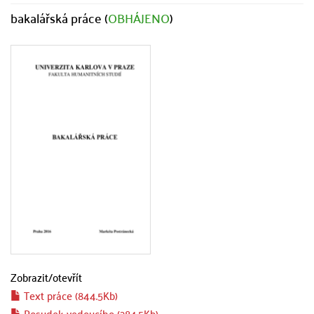
bakalářská práce (
OBHÁJENO
)
Zobrazit/
otevřít
Text práce (844.5Kb)
Posudek vedoucího (284.5Kb)