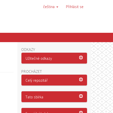
čeština
Přihlásit se
ODKAZY
Užitečné odkazy
PROCHÁZET
Celý repozitář
Tato sbírka