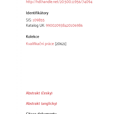
http://hdl.handle.net/20.500.11956/74094
Identifikátory
SIS:
109855
Katalog UK:
990020938420106986
Kolekce
Kvalifikační práce
[20621]
Abstrakt (česky)
Abstrakt (anglicky)
Citace dokumentu