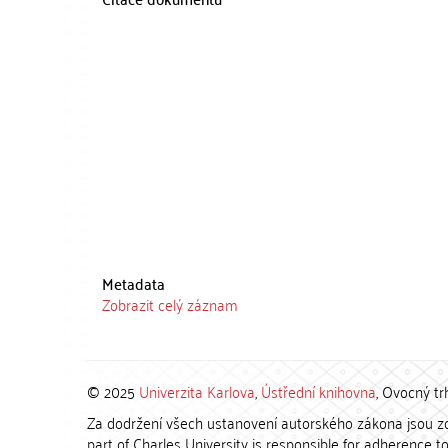
Metadata
Zobrazit celý záznam
© 2025
Univerzita Karlova
,
Ústřední knihovna
, Ovocný tr
Za dodržení všech ustanovení autorského zákona jsou zod
part of Charles University is responsible for adherence to 