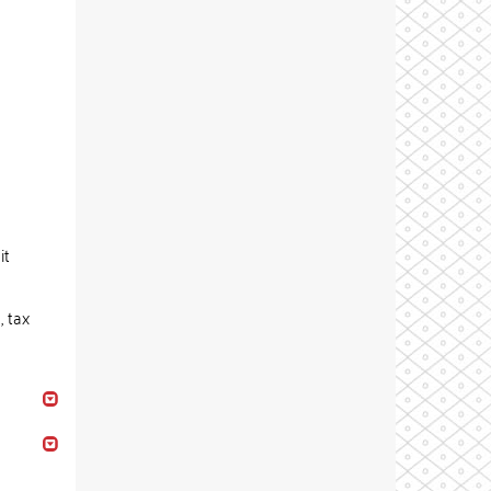
it
, tax