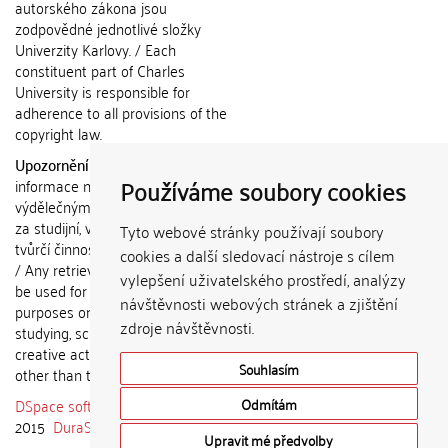
autorského zákona jsou
zodpovědné jednotlivé složky
Univerzity Karlovy. / Each
constituent part of Charles
University is responsible for
adherence to all provisions of the
copyright law.
Upozornění / Notice:
Získané
Používáme soubory cookies
informace nemohou být použity k
výdělečným účelům nebo vydávány
za studijní, vědeckou nebo jinou
Tyto webové stránky používají soubory
tvůrčí činnost jiné osoby než autora.
cookies a další sledovací nástroje s cílem
/ Any retrieved information shall not
vylepšení uživatelského prostředí, analýzy
be used for any commercial
návštěvnosti webových stránek a zjištění
purposes or claimed as results of
zdroje návštěvnosti.
studying, scientific or any other
creative activities of any person
Souhlasím
other than the author.
DSpace software
copyright © 2002-
Odmítám
2015
DuraSpace
Upravit mé předvolby