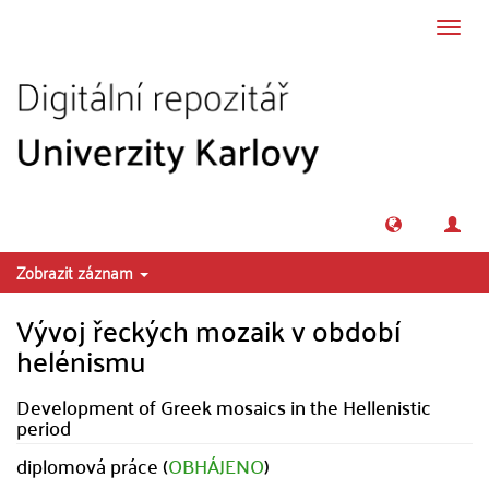
Přeskočit na obsah
Přepn
navig
Zobrazit záznam
Vývoj řeckých mozaik v období
helénismu
Development of Greek mosaics in the Hellenistic
period
diplomová práce (
OBHÁJENO
)