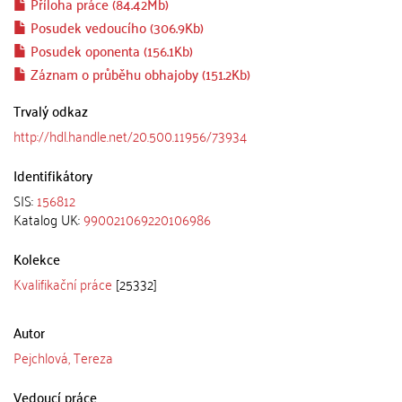
Příloha práce (84.42Mb)
Posudek vedoucího (306.9Kb)
Posudek oponenta (156.1Kb)
Záznam o průběhu obhajoby (151.2Kb)
Trvalý odkaz
http://hdl.handle.net/20.500.11956/73934
Identifikátory
SIS:
156812
Katalog UK:
990021069220106986
Kolekce
Kvalifikační práce
[25332]
Autor
Pejchlová, Tereza
Vedoucí práce