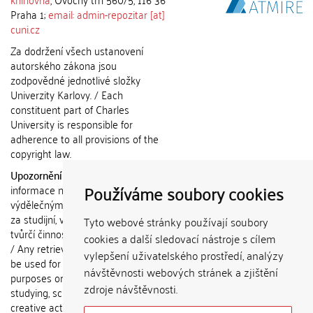
Praha 1;
email: admin-repozitar [at]
cuni.cz
Za dodržení všech ustanovení
autorského zákona jsou
zodpovědné jednotlivé složky
Univerzity Karlovy. / Each
constituent part of Charles
University is responsible for
adherence to all provisions of the
copyright law.
Upozornění / Notice:
Získané
Používáme soubory cookies
informace nemohou být použity k
výdělečným účelům nebo vydávány
za studijní, vědeckou nebo jinou
Tyto webové stránky používají soubory
tvůrčí činnost jiné osoby než autora.
cookies a další sledovací nástroje s cílem
/ Any retrieved information shall not
vylepšení uživatelského prostředí, analýzy
be used for any commercial
návštěvnosti webových stránek a zjištění
purposes or claimed as results of
zdroje návštěvnosti.
studying, scientific or any other
creative activities of any person