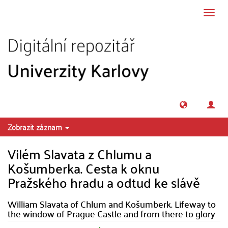
Přeskočit na obsah
Přepn
navig
Zobrazit záznam
Vilém Slavata z Chlumu a
Košumberka. Cesta k oknu
Pražského hradu a odtud ke slávě
William Slavata of Chlum and Košumberk. Lifeway to
the window of Prague Castle and from there to glory