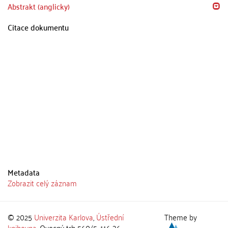
Abstrakt (anglicky)
Citace dokumentu
Metadata
Zobrazit celý záznam
© 2025
Univerzita Karlova
,
Ústřední
Theme by
knihovna
, Ovocný trh 560/5, 116 36