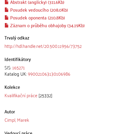
Abstrakt (anglicky) (311.6Kb)
Posudek vedoucího (208.0Kb)
Posudek oponenta (210.8Kb)
Záznam o průběhu obhajoby (34.19Kb)
Trvalý odkaz
http://hdl.handle.net/20.500.11956/73752
Identifikátory
SIS:
165271
Katalog UK:
990021063130106986
Kolekce
Kvalifikační práce
[25332]
Autor
Cimpl, Marek
Vedoucí práce