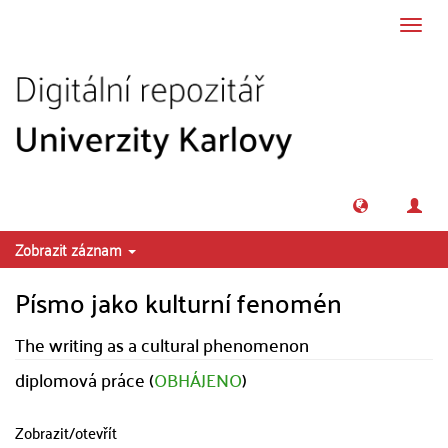
Přeskočit na obsah
Přepn
navig
Zobrazit záznam
Písmo jako kulturní fenomén
The writing as a cultural phenomenon
diplomová práce (
OBHÁJENO
)
Zobrazit/
otevřít