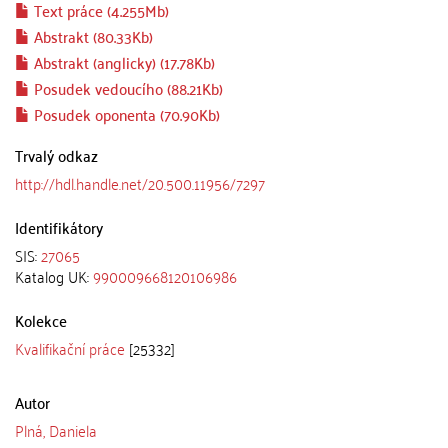
Text práce (4.255Mb)
Abstrakt (80.33Kb)
Abstrakt (anglicky) (17.78Kb)
Posudek vedoucího (88.21Kb)
Posudek oponenta (70.90Kb)
Trvalý odkaz
http://hdl.handle.net/20.500.11956/7297
Identifikátory
SIS:
27065
Katalog UK:
990009668120106986
Kolekce
Kvalifikační práce
[25332]
Autor
Plná, Daniela