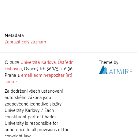
Metadata
Zobrazit celý záznam
© 2025
Univerzita Karlova
,
Ústřední
Theme by
knihovna
, Ovocný trh 560/5, 116 36
Praha 1;
email: admin-repozitar [at]
cuni.cz
Za dodržení všech ustanovení
autorského zákona jsou
zodpovědné jednotlivé složky
Univerzity Karlovy. / Each
constituent part of Charles
University is responsible for
adherence to all provisions of the
copyright law.