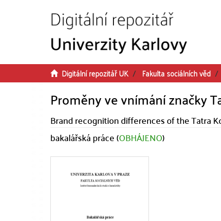
Přeskočit na obsah
Digitální repozitář UK
Fakulta sociálních věd
Proměny ve vnímání značky Ta
Brand recognition differences of the Tatra 
bakalářská práce (
OBHÁJENO
)