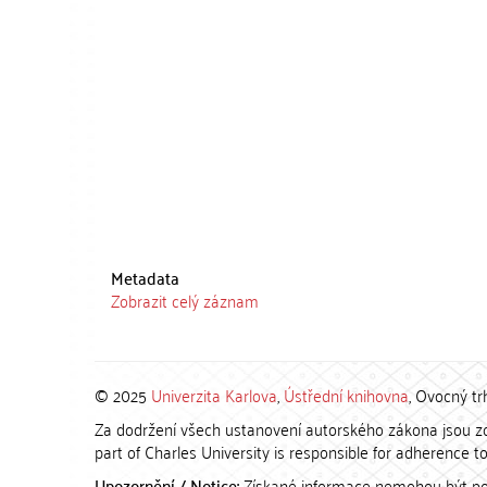
Metadata
Zobrazit celý záznam
© 2025
Univerzita Karlova
,
Ústřední knihovna
, Ovocný tr
Za dodržení všech ustanovení autorského zákona jsou zod
part of Charles University is responsible for adherence to 
Upozornění / Notice:
Získané informace nemohou být po