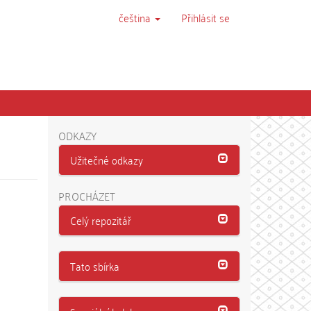
čeština
Přihlásit se
ODKAZY
Užitečné odkazy
PROCHÁZET
Celý repozitář
Tato sbírka