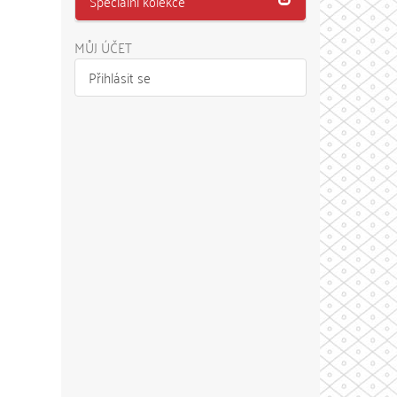
Speciální kolekce
MŮJ ÚČET
Přihlásit se