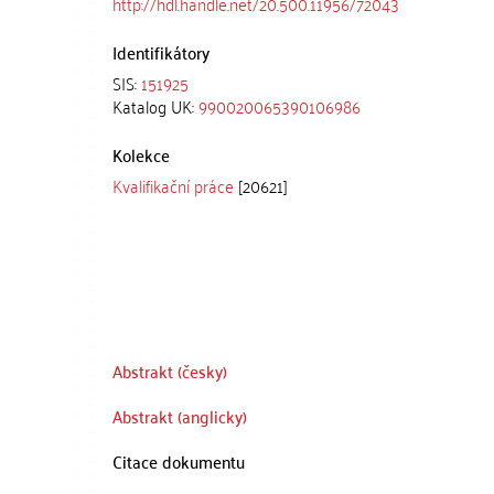
http://hdl.handle.net/20.500.11956/72043
Identifikátory
SIS:
151925
Katalog UK:
990020065390106986
Kolekce
Kvalifikační práce
[20621]
Abstrakt (česky)
Abstrakt (anglicky)
Citace dokumentu