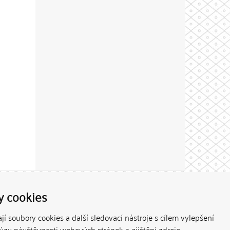
Theme by
y cookies
í soubory cookies a další sledovací nástroje s cílem vylepšení
lýzy návštěvnosti webových stránek a zjištění zdroje