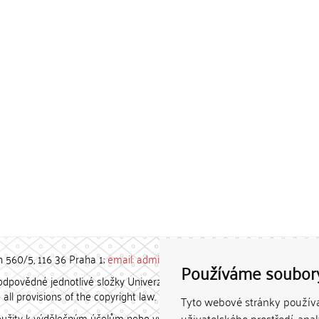
h 560/5, 116 36 Praha 1;
email: admin-repozitar [at] cuni.cz
Používáme soubor
povědné jednotlivé složky Univerzity Karlovy. / Each constituent
all provisions of the copyright law.
Tyto webové stránky používaj
užity k výdělečným účelům nebo vydávány za studijní, vědeckou
uživatelského prostředí, ana