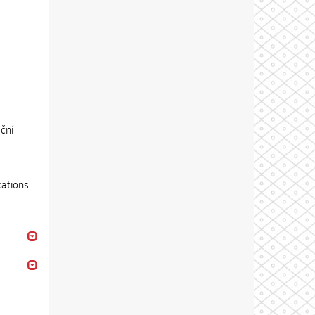
ční
cations