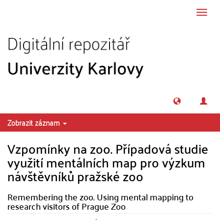
Přeskočit na obsah
Přepn
navig
Zobrazit záznam
Vzpomínky na zoo. Případová studie
využití mentálních map pro výzkum
návštěvníků pražské zoo
Remembering the zoo. Using mental mapping to
research visitors of Prague Zoo