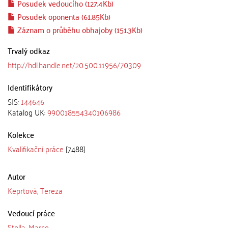
Posudek vedoucího (127.4Kb)
Posudek oponenta (61.85Kb)
Záznam o průběhu obhajoby (151.3Kb)
Trvalý odkaz
http://hdl.handle.net/20.500.11956/70309
Identifikátory
SIS:
144646
Katalog UK:
990018554340106986
Kolekce
Kvalifikační práce
[7488]
Autor
Keprtová, Tereza
Vedoucí práce
Stella, Marco