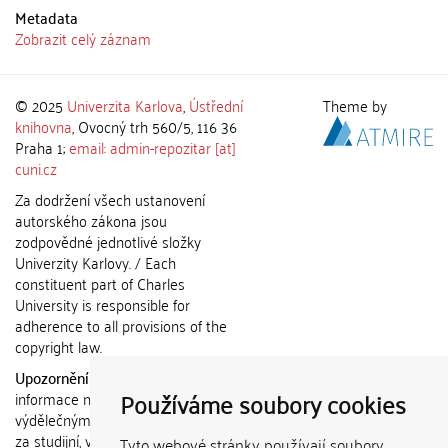
Metadata
Zobrazit celý záznam
© 2025
Univerzita Karlova
,
Ústřední
Theme by
knihovna
, Ovocný trh 560/5, 116 36
Praha 1;
email: admin-repozitar [at]
cuni.cz
Za dodržení všech ustanovení
autorského zákona jsou
zodpovědné jednotlivé složky
Univerzity Karlovy. / Each
constituent part of Charles
University is responsible for
adherence to all provisions of the
copyright law.
Upozornění / Notice:
Získané
Používáme soubory cookies
informace nemohou být použity k
výdělečným účelům nebo vydávány
za studijní, vědeckou nebo jinou
Tyto webové stránky používají soubory