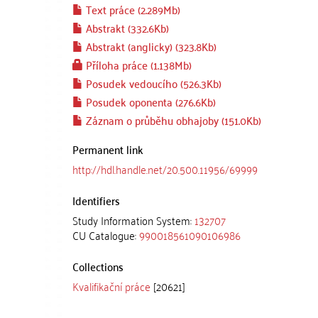
Text práce (2.289Mb)
Abstrakt (332.6Kb)
Abstrakt (anglicky) (323.8Kb)
Příloha práce (1.138Mb)
Posudek vedoucího (526.3Kb)
Posudek oponenta (276.6Kb)
Záznam o průběhu obhajoby (151.0Kb)
Permanent link
http://hdl.handle.net/20.500.11956/69999
Identifiers
Study Information System:
132707
CU Catalogue:
990018561090106986
Collections
Kvalifikační práce
[20621]