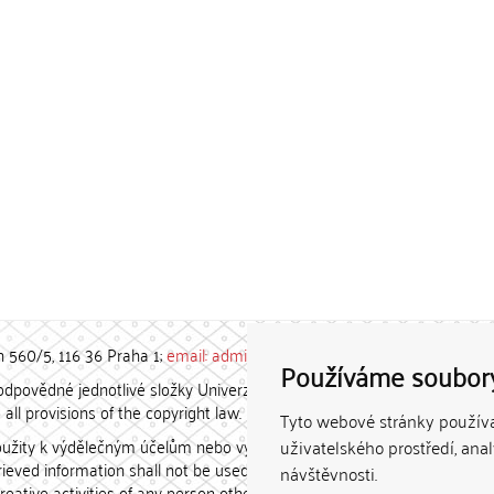
h 560/5, 116 36 Praha 1;
email: admin-repozitar [at] cuni.cz
Používáme soubor
povědné jednotlivé složky Univerzity Karlovy. / Each constituent
all provisions of the copyright law.
Tyto webové stránky používaj
užity k výdělečným účelům nebo vydávány za studijní, vědeckou
uživatelského prostředí, ana
etrieved information shall not be used for any commercial purposes
návštěvnosti.
creative activities of any person other than the author.