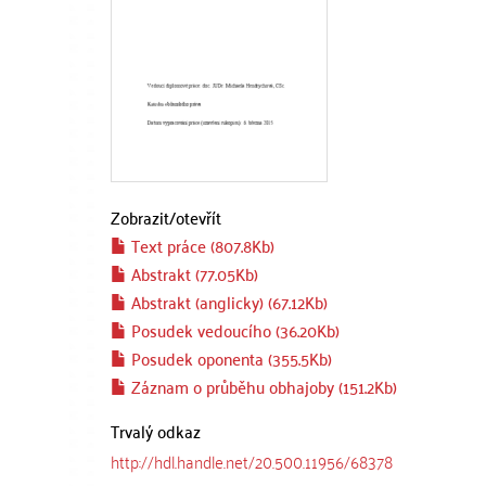
Zobrazit/
otevřít
Text práce (807.8Kb)
Abstrakt (77.05Kb)
Abstrakt (anglicky) (67.12Kb)
Posudek vedoucího (36.20Kb)
Posudek oponenta (355.5Kb)
Záznam o průběhu obhajoby (151.2Kb)
Trvalý odkaz
http://hdl.handle.net/20.500.11956/68378