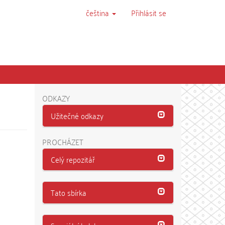
čeština
Přihlásit se
ODKAZY
Užitečné odkazy
PROCHÁZET
Celý repozitář
Tato sbírka