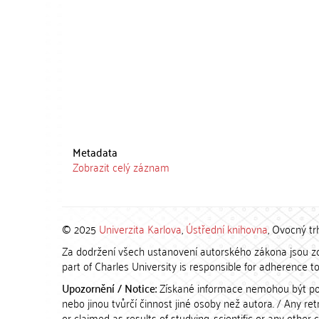
Metadata
Zobrazit celý záznam
© 2025
Univerzita Karlova
,
Ústřední knihovna
, Ovocný tr
Za dodržení všech ustanovení autorského zákona jsou zod
part of Charles University is responsible for adherence to 
Upozornění / Notice:
Získané informace nemohou být po
nebo jinou tvůrčí činnost jiné osoby než autora. / Any r
or claimed as results of studying, scientific or any other 