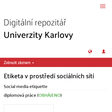
Přeskočit na obsah
Přepn
navig
Zobrazit záznam
Etiketa v prostředí sociálních sítí
Social media etiquette
diplomová práce (
OBHÁJENO
)