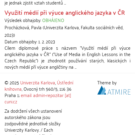
je jednak zjistit vztah studentů ...
Využití médií při výuce anglického jazyka v ČR
Výsledek obhajoby:
OBHÁJENO
Procházková, Pavla
(
Univerzita Karlova, Fakulta sociálních věd
,
2023
)
Datum obhajoby:
1. 2. 2023
Cílem diplomové práce s názvem "Využití médií při výuce
anglického jazyka v ČR" ("Use of Media in English Lessons in the
Czech Republic") je zhodnotit používání starých, klasických i
nových médií pří výuce angličtiny na ...
© 2025
Univerzita Karlova
,
Ústřední
Theme by
knihovna
, Ovocný trh 560/5, 116 36
Praha 1;
email: admin-repozitar [at]
cuni.cz
Za dodržení všech ustanovení
autorského zákona jsou
zodpovědné jednotlivé složky
Univerzity Karlovy. / Each