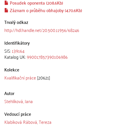
Posudek oponenta (208.6Kb)
Záznam o průběhu obhajoby (470.6Kb)
Trvalý odkaz
http://hdl.handle.net/20.500.11956/68246
Identifikátory
SIS:
139164
Katalog UK:
990017857390106986
Kolekce
Kvalifikační práce
[20621]
Autor
Stehlíková, Jana
Vedoucí práce
Klabíková Rábová, Tereza