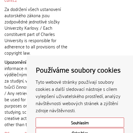
Za dodržení všech ustanovení
autorského zákona jsou
zodpovědné jednotlivé složky
Univerzity Karlovy. / Each
constituent part of Charles
University is responsible for
adherence to all provisions of the
copyright law.
Upozornění / Notice:
Získané
Používáme soubory cookies
informace nemohou být použity k
výdělečným účelům nebo vydávány
za studijní, vědeckou nebo jinou
Tyto webové stránky používají soubory
tvůrčí činnost jiné osoby než autora.
cookies a další sledovací nástroje s cílem
/ Any retrieved information shall not
vylepšení uživatelského prostředí, analýzy
be used for any commercial
návštěvnosti webových stránek a zjištění
purposes or claimed as results of
zdroje návštěvnosti.
studying, scientific or any other
creative activities of any person
Souhlasím
other than the author.
Odmítám