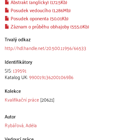
Abstrakt (anglicky) (172.5Kb)
Posudek vedoucího (1.286Mb)
Posudek oponenta (50.01Kb)
Záznam o průběhu obhajoby (555.0Kb)
Trvalý odkaz
http://hdl.handle.net/20.500.11956/66533
Identifikátory
SIS:
139591
Katalog UK:
990019136200106986
Kolekce
Kvalifikační práce
[20621]
Autor
Rybářová, Adéla
Vedoucí práce