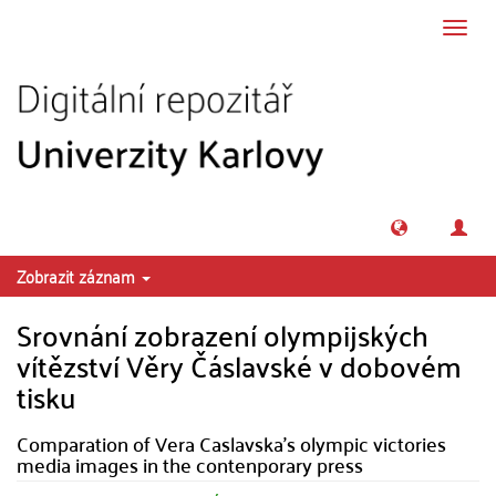
Přeskočit na obsah
Přepn
navig
Zobrazit záznam
Srovnání zobrazení olympijských
vítězství Věry Čáslavské v dobovém
tisku
Comparation of Vera Caslavska's olympic victories
media images in the contenporary press