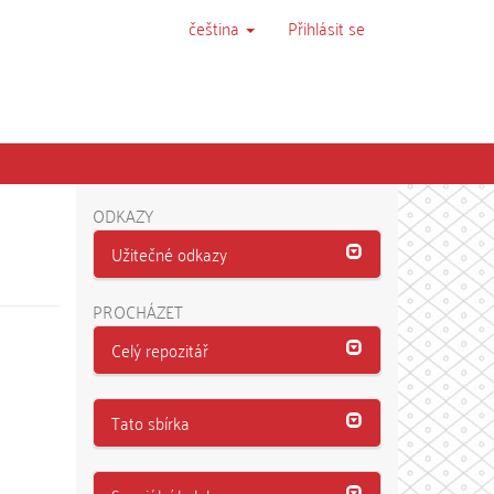
čeština
Přihlásit se
ODKAZY
Užitečné odkazy
PROCHÁZET
Celý repozitář
Tato sbírka