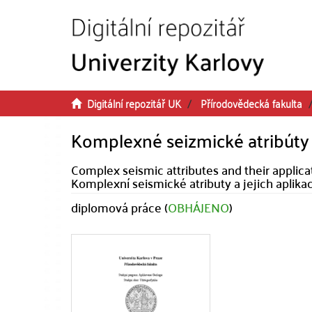
Přeskočit na obsah
Digitální repozitář UK
Přírodovědecká fakulta
Komplexné seizmické atribúty 
Complex seismic attributes and their applica
Komplexní seismické atributy a jejich aplikac
diplomová práce (
OBHÁJENO
)