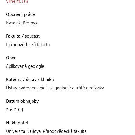
Vilhelm, Jan
Oponent práce
Kyselák, Přemysl
Fakulta / součást
Přírodovědecká fakulta
Obor
Aplikovaná geologie
Katedra / ústav / klinika
Ústav hydrogeologie, inž. geologie a užité geofyziky
Datum obhajoby
2. 6. 2014
Nakladatel
Univerzita Karlova, Přírodovědecká fakulta