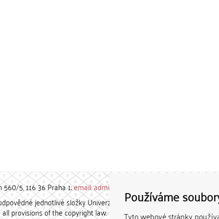
h 560/5, 116 36 Praha 1;
email: admin-repozitar [at] cuni.cz
Používáme soubor
povědné jednotlivé složky Univerzity Karlovy. / Each constituent
all provisions of the copyright law.
Tyto webové stránky používaj