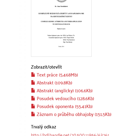
Zobrazit/
otevřít
Text práce (5.468Mb)
Abstrakt (109.8Kb)
Abstrakt (anglicky) (106.6Kb)
Posudek vedoucího (128.6Kb)
Posudek oponenta (55.41Kb)
Záznam o průběhu obhajoby (151.5Kb)
Trvalý odkaz
http://hdl.handle.net/20.500.11956/63261