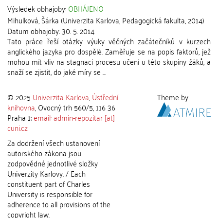
Výsledek obhajoby:
OBHÁJENO
Mihulková, Šárka
(
Univerzita Karlova, Pedagogická fakulta
,
2014
)
Datum obhajoby:
30. 5. 2014
Tato práce řeší otázky výuky věčných začátečníků v kurzech
anglického jazyka pro dospělé. Zaměřuje se na popis faktorů, jež
mohou mít vliv na stagnaci procesu učení u této skupiny žáků, a
snaží se zjistit, do jaké míry se ...
© 2025
Univerzita Karlova
,
Ústřední
Theme by
knihovna
, Ovocný trh 560/5, 116 36
Praha 1;
email: admin-repozitar [at]
cuni.cz
Za dodržení všech ustanovení
autorského zákona jsou
zodpovědné jednotlivé složky
Univerzity Karlovy. / Each
constituent part of Charles
University is responsible for
adherence to all provisions of the
copyright law.