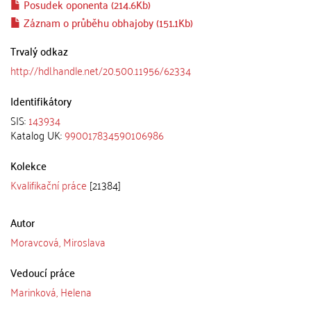
Posudek oponenta (214.6Kb)
Záznam o průběhu obhajoby (151.1Kb)
Trvalý odkaz
http://hdl.handle.net/20.500.11956/62334
Identifikátory
SIS:
143934
Katalog UK:
990017834590106986
Kolekce
Kvalifikační práce
[21384]
Autor
Moravcová, Miroslava
Vedoucí práce
Marinková, Helena