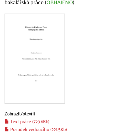
bakalářská práce (
OBHÁJENO
)
Zobrazit/
otevřít
Text práce (729.6Kb)
Posudek vedoucího (221.5Kb)