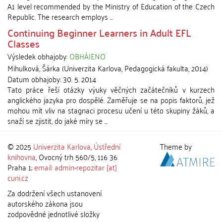
A1 level recommended by the Ministry of Education of the Czech
Republic. The research employs ...
Continuing Beginner Learners in Adult EFL
Classes
Výsledek obhajoby:
OBHÁJENO
Mihulková, Šárka
(
Univerzita Karlova, Pedagogická fakulta
,
2014
)
Datum obhajoby:
30. 5. 2014
Tato práce řeší otázky výuky věčných začátečníků v kurzech
anglického jazyka pro dospělé. Zaměřuje se na popis faktorů, jež
mohou mít vliv na stagnaci procesu učení u této skupiny žáků, a
snaží se zjistit, do jaké míry se ...
© 2025
Univerzita Karlova
,
Ústřední
Theme by
knihovna
, Ovocný trh 560/5, 116 36
Praha 1;
email: admin-repozitar [at]
cuni.cz
Za dodržení všech ustanovení
autorského zákona jsou
zodpovědné jednotlivé složky