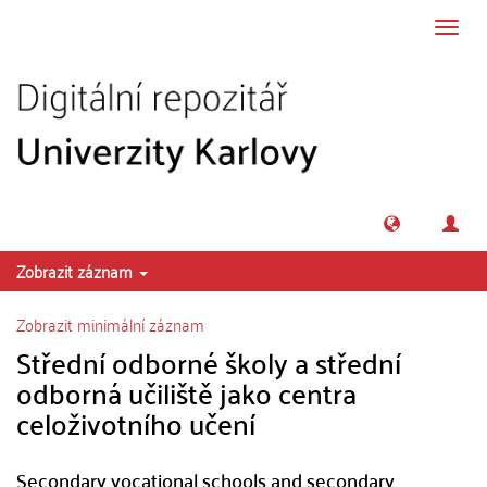
Přeskočit na obsah
Přepn
navig
Zobrazit záznam
Zobrazit minimální záznam
Střední odborné školy a střední
odborná učiliště jako centra
celoživotního učení
Secondary vocational schools and secondary