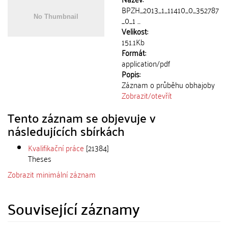
BPZH_2013_1_11410_0_352787
_0_1 ...
Velikost:
151.1Kb
Formát:
application/pdf
Popis:
Záznam o průběhu obhajoby
Zobrazit/
otevřít
Tento záznam se objevuje v
následujících sbírkách
Kvalifikační práce
[21384]
Theses
Zobrazit minimální záznam
Související záznamy