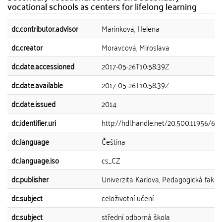
vocational schools as centers for lifelong learning
dc.contributor.advisor
Marinková, Helena
dc.creator
Moravcová, Miroslava
dc.date.accessioned
2017-05-26T10:58:39Z
dc.date.available
2017-05-26T10:58:39Z
dc.date.issued
2014
dc.identifier.uri
http://hdl.handle.net/20.500.11956/62
dc.language
Čeština
dc.language.iso
cs_CZ
dc.publisher
Univerzita Karlova, Pedagogická fakul
dc.subject
celoživotní učení
dc.subject
střední odborná škola