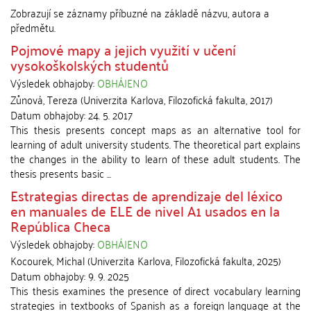
Zobrazují se záznamy příbuzné na základě názvu, autora a
předmětu.
Pojmové mapy a jejich využití v učení
vysokoškolských studentů
Výsledek obhajoby:
OBHÁJENO
Zůnová, Tereza
(
Univerzita Karlova, Filozofická fakulta
,
2017
)
Datum obhajoby:
24. 5. 2017
This thesis presents concept maps as an alternative tool for
learning of adult university students. The theoretical part explains
the changes in the ability to learn of these adult students. The
thesis presents basic ...
Estrategias directas de aprendizaje del léxico
en manuales de ELE de nivel A1 usados en la
República Checa
Výsledek obhajoby:
OBHÁJENO
Kocourek, Michal
(
Univerzita Karlova, Filozofická fakulta
,
2025
)
Datum obhajoby:
9. 9. 2025
This thesis examines the presence of direct vocabulary learning
strategies in textbooks of Spanish as a foreign language at the