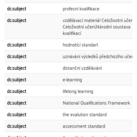
dc.subject
profesní kvalifikace
dc.subject
vzdělávací materiál Celoživotní učení
Celoživotní učení,Národní soustava
kvalifikací
dc.subject
hodnotící standart
dc.subject
uznávání výsledků předchozího učení
dc.subject
distanční vzdělávání
dc.subject
e-learning
dc.subject
lifelong learning
dc.subject
National Qualifications Framework
dc.subject
the evalution standard
dc.subject
assessment standard