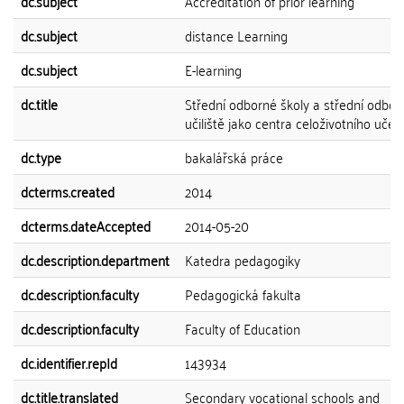
dc.subject
Accreditation of prior learning
dc.subject
distance Learning
dc.subject
E-learning
dc.title
Střední odborné školy a střední odbor
učiliště jako centra celoživotního učen
dc.type
bakalářská práce
dcterms.created
2014
dcterms.dateAccepted
2014-05-20
dc.description.department
Katedra pedagogiky
dc.description.faculty
Pedagogická fakulta
dc.description.faculty
Faculty of Education
dc.identifier.repId
143934
dc.title.translated
Secondary vocational schools and