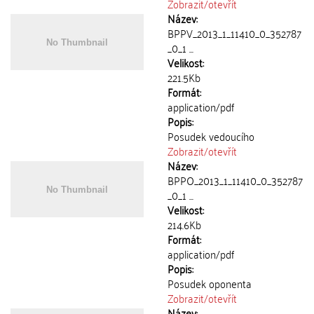
Zobrazit/
otevřít
Název:
BPPV_2013_1_11410_0_352787
_0_1 ...
Velikost:
221.5Kb
Formát:
application/pdf
Popis:
Posudek vedoucího
Zobrazit/
otevřít
Název:
BPPO_2013_1_11410_0_352787
_0_1 ...
Velikost:
214.6Kb
Formát:
application/pdf
Popis:
Posudek oponenta
Zobrazit/
otevřít
Název: