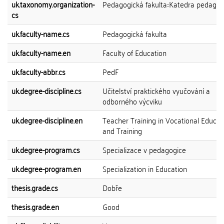
uk.taxonomy.organization-
Pedagogická fakulta::Katedra pedagog
cs
uk.faculty-name.cs
Pedagogická fakulta
uk.faculty-name.en
Faculty of Education
uk.faculty-abbr.cs
PedF
uk.degree-discipline.cs
Učitelství praktického vyučování a
odborného výcviku
uk.degree-discipline.en
Teacher Training in Vocational Educat
and Training
uk.degree-program.cs
Specializace v pedagogice
uk.degree-program.en
Specialization in Education
thesis.grade.cs
Dobře
thesis.grade.en
Good