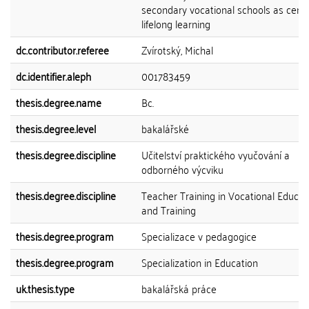
secondary vocational schools as cente
lifelong learning
dc.contributor.referee
Zvírotský, Michal
dc.identifier.aleph
001783459
thesis.degree.name
Bc.
thesis.degree.level
bakalářské
thesis.degree.discipline
Učitelství praktického vyučování a
odborného výcviku
thesis.degree.discipline
Teacher Training in Vocational Educat
and Training
thesis.degree.program
Specializace v pedagogice
thesis.degree.program
Specialization in Education
uk.thesis.type
bakalářská práce