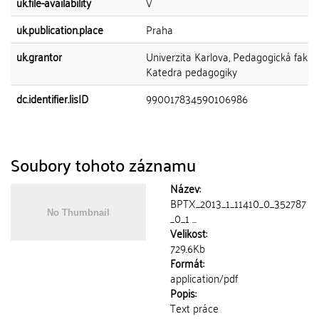
uk.file-availability
V
uk.publication.place
Praha
uk.grantor
Univerzita Karlova, Pedagogická fakult
Katedra pedagogiky
dc.identifier.lisID
990017834590106986
Soubory tohoto záznamu
Název:
BPTX_2013_1_11410_0_352787
_0_1 ...
Velikost:
729.6Kb
Formát:
application/pdf
Popis:
Text práce