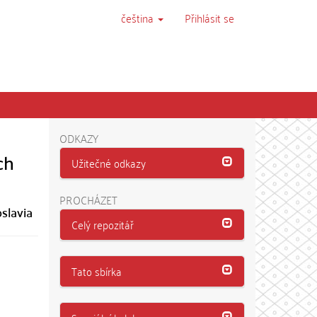
čeština
Přihlásit se
ODKAZY
ch
Užitečné odkazy
PROCHÁZET
slavia
Celý repozitář
Tato sbírka