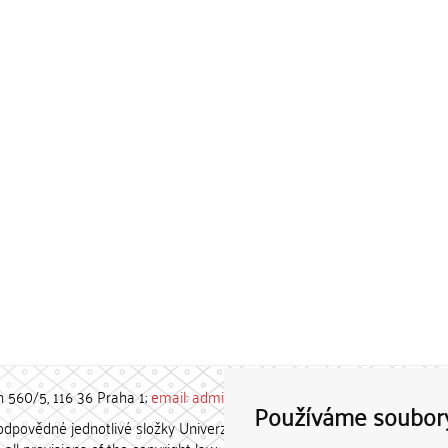
h 560/5, 116 36 Praha 1;
email: admin-repozitar [at] cuni.cz
Používáme soubor
povědné jednotlivé složky Univerzity Karlovy. / Each constituent