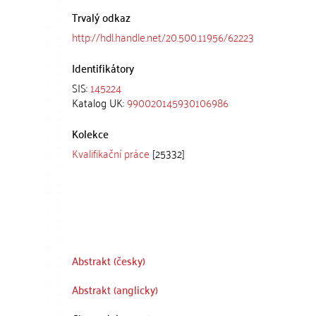
Trvalý odkaz
http://hdl.handle.net/20.500.11956/62223
Identifikátory
SIS:
145224
Katalog UK:
990020145930106986
Kolekce
Kvalifikační práce
[25332]
Abstrakt (česky)
Abstrakt (anglicky)