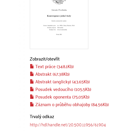
Zobrazit/
otevřít
Text práce (348.1Kb)
Abstrakt (67.38Kb)
Abstrakt (anglicky) (43.65Kb)
Posudek vedoucího (105.5Kb)
Posudek oponenta (75.05Kb)
Záznam o průběhu obhajoby (84.56Kb)
Trvalý odkaz
http://hdl.handle.net/20.500.11956/61904