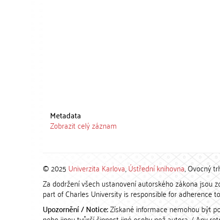
Metadata
Zobrazit celý záznam
© 2025
Univerzita Karlova
,
Ústřední knihovna
, Ovocný tr
Za dodržení všech ustanovení autorského zákona jsou zod
part of Charles University is responsible for adherence to 
Upozornění / Notice:
Získané informace nemohou být po
nebo jinou tvůrčí činnost jiné osoby než autora. / Any r