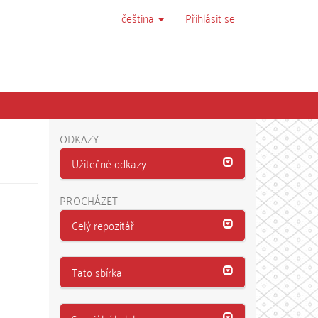
čeština
Přihlásit se
ODKAZY
Užitečné odkazy
PROCHÁZET
Celý repozitář
Tato sbírka