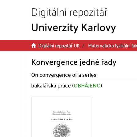
Přeskočit na obsah
Digitální repozitář UK
Matematicko-fyzikální fak
Konvergence jedné řady
On convergence of a series
bakalářská práce (
OBHÁJENO
)