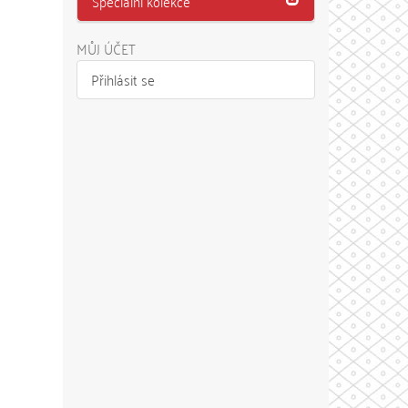
Speciální kolekce
MŮJ ÚČET
Přihlásit se