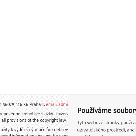
h 560/5, 116 36 Praha 1;
email: admin-repozitar [at] cuni.cz
Používáme soubor
povědné jednotlivé složky Univerzity Karlovy. / Each constituent
all provisions of the copyright law.
Tyto webové stránky používaj
užity k výdělečným účelům nebo vydávány za studijní, vědeckou
uživatelského prostředí, ana
etrieved information shall not be used for any commercial purposes