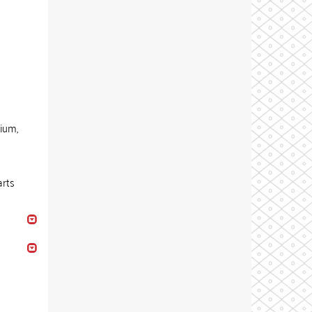
rium,
arts