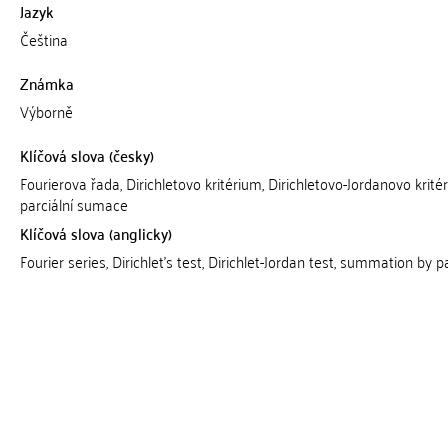
Jazyk
Čeština
Známka
Výborně
Klíčová slova (česky)
Fourierova řada, Dirichletovo kritérium, Dirichletovo-Jordanovo krité
parciální sumace
Klíčová slova (anglicky)
Fourier series, Dirichlet's test, Dirichlet-Jordan test, summation by p