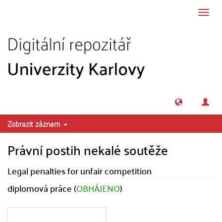
Přeskočit na obsah
Přepn
navig
Zobrazit záznam
Právní postih nekalé soutěže
Legal penalties for unfair competition
diplomová práce (
OBHÁJENO
)