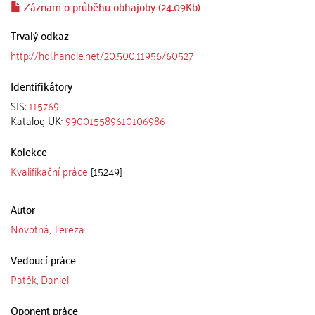
Záznam o průběhu obhajoby (24.09Kb)
Trvalý odkaz
http://hdl.handle.net/20.500.11956/60527
Identifikátory
SIS:
115769
Katalog UK:
990015589610106986
Kolekce
Kvalifikační práce
[15249]
Autor
Novotná, Tereza
Vedoucí práce
Patěk, Daniel
Oponent práce