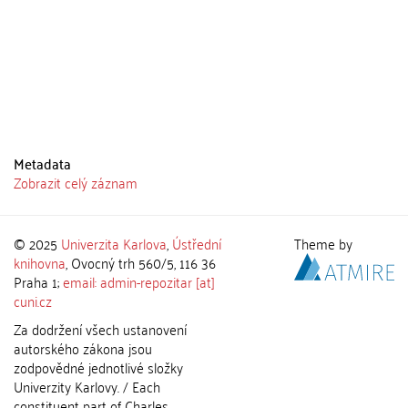
Metadata
Zobrazit celý záznam
© 2025
Univerzita Karlova
,
Ústřední
Theme by
knihovna
, Ovocný trh 560/5, 116 36
Praha 1;
email: admin-repozitar [at]
cuni.cz
Za dodržení všech ustanovení
autorského zákona jsou
zodpovědné jednotlivé složky
Univerzity Karlovy. / Each
constituent part of Charles