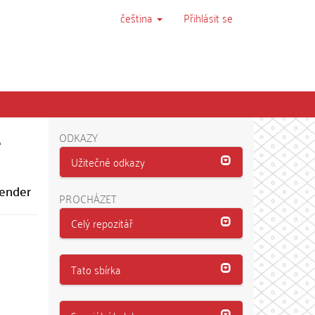
čeština
Přihlásit se
é
ODKAZY
Užitečné odkazy
Gender
PROCHÁZET
Celý repozitář
Tato sbírka