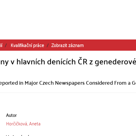
ií
Kvalifikační práce
Zobrazit záznam
kany v hlavních denících ČR z genederov
 Reported in Major Czech Newspapers Considered From a 
Autor
Horčičková, Aneta