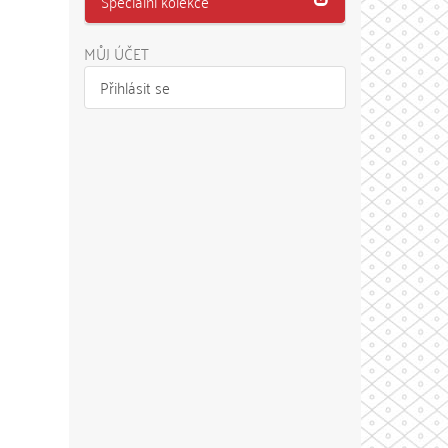
Speciální kolekce
MŮJ ÚČET
Přihlásit se