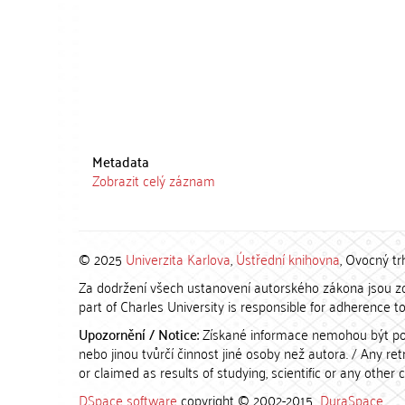
Metadata
Zobrazit celý záznam
© 2025
Univerzita Karlova
,
Ústřední knihovna
, Ovocný tr
Za dodržení všech ustanovení autorského zákona jsou zod
part of Charles University is responsible for adherence to 
Upozornění / Notice:
Získané informace nemohou být po
nebo jinou tvůrčí činnost jiné osoby než autora. / Any r
or claimed as results of studying, scientific or any other 
DSpace software
copyright © 2002-2015
DuraSpace