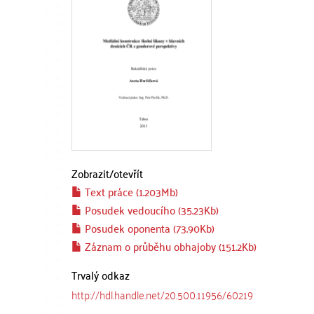
Zobrazit/
otevřít
Text práce (1.203Mb)
Posudek vedoucího (35.23Kb)
Posudek oponenta (73.90Kb)
Záznam o průběhu obhajoby (151.2Kb)
Trvalý odkaz
http://hdl.handle.net/20.500.11956/60219