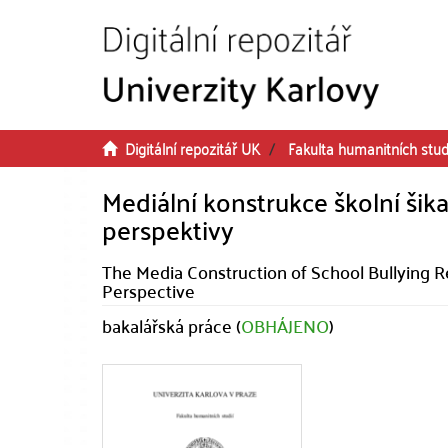
Přeskočit na obsah
Digitální repozitář UK
Fakulta humanitních stud
Mediální konstrukce školní ši
perspektivy
The Media Construction of School Bullying
Perspective
bakalářská práce (
OBHÁJENO
)