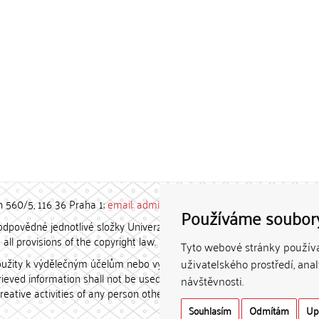
h 560/5, 116 36 Praha 1;
email: admin-repozitar [at] cuni.cz
Používáme soubor
povědné jednotlivé složky Univerzity Karlovy. / Each constituent
all provisions of the copyright law.
Tyto webové stránky používaj
užity k výdělečným účelům nebo vydávány za studijní, vědeckou
uživatelského prostředí, ana
etrieved information shall not be used for any commercial purposes
návštěvnosti.
creative activities of any person other than the author.
Souhlasím
Odmítám
Up