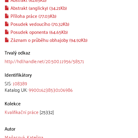
Abstrakt (anglicky) (34.21Kb)
Příloha práce (77.03Kb)
Posudek vedoucího (70.32Kb)
Posudek oponenta (64.65Kb)
Záznam o průběhu obhajoby (94.92Kb)
Trvalý odkaz
http://hdl.handle.net/20.500.11956/58571
Identifikátory
SIS:
108389
Katalog UK:
990016238530106986
Kolekce
Kvalifikační práce
[25332]
Autor
Maňasová, Kateřina