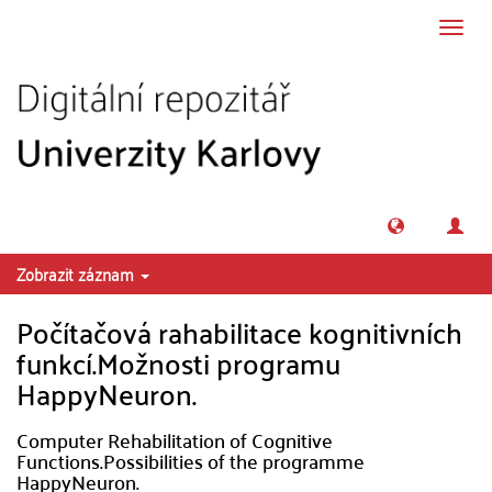
Přeskočit na obsah
Přepn
navig
Zobrazit záznam
Počítačová rahabilitace kognitivních
funkcí.Možnosti programu
HappyNeuron.
Computer Rehabilitation of Cognitive
Functions.Possibilities of the programme
HappyNeuron.