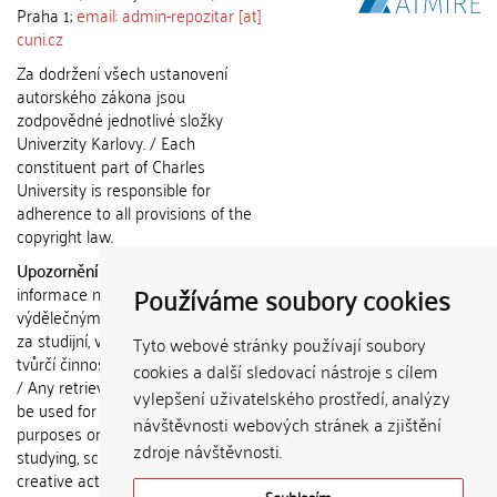
Praha 1;
email: admin-repozitar [at]
cuni.cz
Za dodržení všech ustanovení
autorského zákona jsou
zodpovědné jednotlivé složky
Univerzity Karlovy. / Each
constituent part of Charles
University is responsible for
adherence to all provisions of the
copyright law.
Upozornění / Notice:
Získané
Používáme soubory cookies
informace nemohou být použity k
výdělečným účelům nebo vydávány
za studijní, vědeckou nebo jinou
Tyto webové stránky používají soubory
tvůrčí činnost jiné osoby než autora.
cookies a další sledovací nástroje s cílem
/ Any retrieved information shall not
vylepšení uživatelského prostředí, analýzy
be used for any commercial
návštěvnosti webových stránek a zjištění
purposes or claimed as results of
zdroje návštěvnosti.
studying, scientific or any other
creative activities of any person
Souhlasím