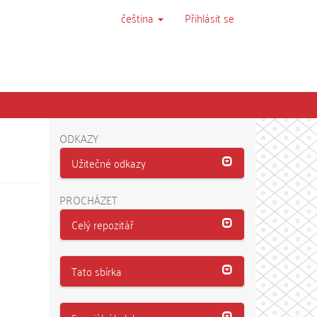
čeština
Přihlásit se
ODKAZY
Užitečné odkazy
PROCHÁZET
Celý repozitář
Tato sbírka