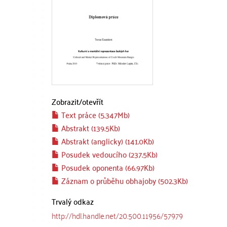
Zobrazit/
otevřít
Text práce (5.347Mb)
Abstrakt (139.5Kb)
Abstrakt (anglicky) (141.0Kb)
Posudek vedoucího (237.5Kb)
Posudek oponenta (66.97Kb)
Záznam o průběhu obhajoby (502.3Kb)
Trvalý odkaz
http://hdl.handle.net/20.500.11956/57979