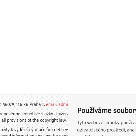
h 560/5, 116 36 Praha 1;
email: admin-repozitar [at] cuni.cz
Používáme soubor
povědné jednotlivé složky Univerzity Karlovy. / Each constituent
all provisions of the copyright law.
Tyto webové stránky používaj
užity k výdělečným účelům nebo vydávány za studijní, vědeckou
uživatelského prostředí, ana
etrieved information shall not be used for any commercial purposes