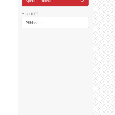
Speciální kolekce
MŮJ ÚČET
Přihlásit se