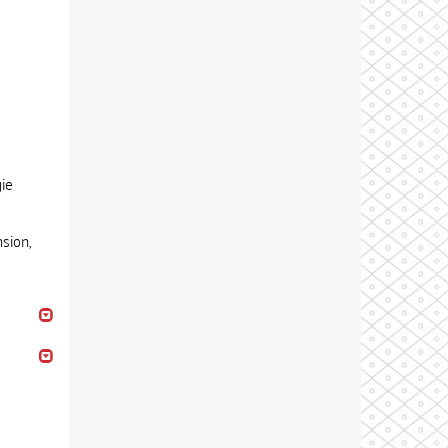
gie
sion,