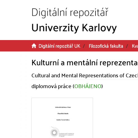
Přeskočit na obsah
Digitální repozitář UK
Filozofická fakulta
Kva
Kulturní a mentální reprezent
Cultural and Mental Representations of Cze
diplomová práce (
OBHÁJENO
)