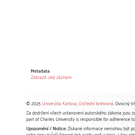
Metadata
Zobrazit celý záznam
© 2025
Univerzita Karlova
,
Ústřední knihovna
, Ovocný tr
Za dodržení všech ustanovení autorského zákona jsou zod
part of Charles University is responsible for adherence to 
Upozornění / Notice:
Získané informace nemohou být po
nebo jinou tvůrčí činnost jiné osoby než autora. / Any r