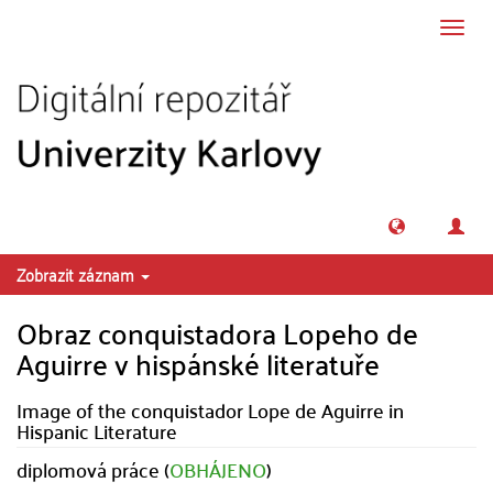
Přeskočit na obsah
Přepn
navig
Zobrazit záznam
Obraz conquistadora Lopeho de
Aguirre v hispánské literatuře
Image of the conquistador Lope de Aguirre in
Hispanic Literature
diplomová práce (
OBHÁJENO
)