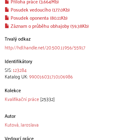
Příloha práce (3.664Mb)
Posudek vedoucího (177.0Kb)
Posudek oponenta (80.11Kb)
Záznam o průběhu obhajoby (59.38Kb)
Trvalý odkaz
http://hdl.handle.net/20.500.11956/55917
Identifikátory
SIS:
123284
Katalog UK:
990016031710106986
Kolekce
Kvalifikační práce
[25332]
Autor
Kutová, Jaroslava
Vedoucí práce