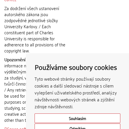
Za dodržení všech ustanovení
autorského zákona jsou
zodpovědné jednotlivé složky
Univerzity Karlovy. / Each
constituent part of Charles
University is responsible for
adherence to all provisions of the
copyright law.
Upozornění / Notice:
Získané
Používáme soubory cookies
informace nemohou být použity k
výdělečným účelům nebo vydávány
za studijní, vědeckou nebo jinou
Tyto webové stránky používají soubory
tvůrčí činnost jiné osoby než autora.
cookies a další sledovací nástroje s cílem
/ Any retrieved information shall not
vylepšení uživatelského prostředí, analýzy
be used for any commercial
návštěvnosti webových stránek a zjištění
purposes or claimed as results of
zdroje návštěvnosti.
studying, scientific or any other
creative activities of any person
Souhlasím
other than the author.
DSpace software
copyright © 2002-
Odmítám