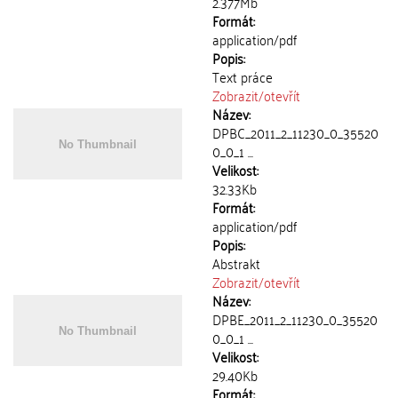
2.377Mb
Formát:
application/pdf
Popis:
Text práce
Zobrazit/
otevřít
Název:
DPBC_2011_2_11230_0_35520
0_0_1 ...
Velikost:
32.33Kb
Formát:
application/pdf
Popis:
Abstrakt
Zobrazit/
otevřít
Název:
DPBE_2011_2_11230_0_35520
0_0_1 ...
Velikost:
29.40Kb
Formát: