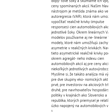
dopy- tové šoky a skúmame ich vplyv
ceny spomínaných akcií. Našim hlav
nástrojom je metóda známa ako vekt
autoregresia (VAR), ktorá nám umožň
vypočítať reakčné krivky (impulse
responses) cien automobilových akcií
jednotlivé šoky. Okrem lineárnych VA
modelov používame aj ne- lineárne V
modely, ktoré nám umožňujú zachytiť
asymetrie v reakčných krivkách. Navia
tieto asymetrické reakčné krivky poč
okrem agregát- neho indexu cien
automobilovýh akcií aj pre ceny akcií
niekoľkých jednotlivých autovýrobcov.
Myslíme si, že takáto analýza má vý
pre dve skupiny eko- nomických aktér
prvé, pre investorov na akciových trho
druhé, pre navrhovateľov hospodárske
politiky v krajinách ako Slovensko a Č
republika, ktorých priemysel je relatív
úzko napojený na automobilových výr
1