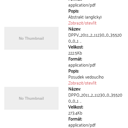
application/pdf
Popis:
Abstrakt (anglicky)
Zobrazit/
otevřít
Název:
DPPV_2011_2_11230_0_35520
0_0_1 ...
Velikost:
222.5Kb
Formát:
application/pdf
Popis:
Posudek vedoucího
Zobrazit/
otevřít
Název:
DPPO_2011_2_11230_0_35520
0_0_1 ...
Velikost:
273.4Kb
Formát:
application/pdf