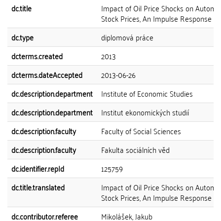
dc.title
Impact of Oil Price Shocks on Automo
Stock Prices, An Impulse Response An
dc.type
diplomová práce
dcterms.created
2013
dcterms.dateAccepted
2013-06-26
dc.description.department
Institute of Economic Studies
dc.description.department
Institut ekonomických studií
dc.description.faculty
Faculty of Social Sciences
dc.description.faculty
Fakulta sociálních věd
dc.identifier.repId
125759
dc.title.translated
Impact of Oil Price Shocks on Automo
Stock Prices, An Impulse Response An
dc.contributor.referee
Mikolášek, Jakub