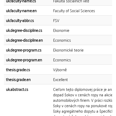
uk.faculty-name.cs
Fakulta sociálních věd
uk.faculty-name.en
Faculty of Social Sciences
uk.faculty-abbr.cs
FSV
uk.degree-discipline.cs
Ekonomie
uk.degree-discipline.en
Economics
uk.degree-program.cs
Ekonomické teorie
uk.degree-program.en
Economics
thesis.grade.cs
Výborně
thesis.grade.en
Excellent
uk.abstract.cs
Cieľom tejto diplomovej práce je anal
dopad šokov v cenách ropy na akcie
automobilových firiem. V práci rozkl
šoky v cenách ropy na ponukové ropn
šoky agregátneho dopytu a špecifické