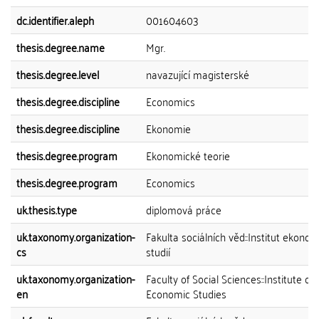
dc.identifier.aleph
001604603
thesis.degree.name
Mgr.
thesis.degree.level
navazující magisterské
thesis.degree.discipline
Economics
thesis.degree.discipline
Ekonomie
thesis.degree.program
Ekonomické teorie
thesis.degree.program
Economics
uk.thesis.type
diplomová práce
uk.taxonomy.organization-
Fakulta sociálních věd::Institut ekono
cs
studií
uk.taxonomy.organization-
Faculty of Social Sciences::Institute of
en
Economic Studies