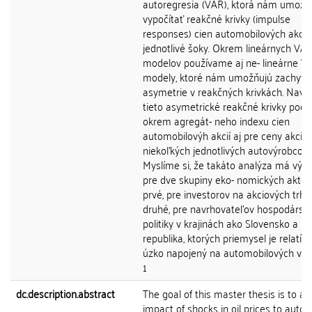
autoregresia (VAR), ktorá nám umožň
vypočítať reakčné krivky (impulse
responses) cien automobilových akcií
jednotlivé šoky. Okrem lineárnych VA
modelov používame aj ne- lineárne V
modely, ktoré nám umožňujú zachytiť
asymetrie v reakčných krivkách. Navia
tieto asymetrické reakčné krivky poč
okrem agregát- neho indexu cien
automobilovýh akcií aj pre ceny akcií
niekoľkých jednotlivých autovýrobcov.
Myslíme si, že takáto analýza má vý
pre dve skupiny eko- nomických aktér
prvé, pre investorov na akciových trho
druhé, pre navrhovateľov hospodárske
politiky v krajinách ako Slovensko a Č
republika, ktorých priemysel je relatív
úzko napojený na automobilových výr
1
dc.description.abstract
The goal of this master thesis is to an
impact of shocks in oil prices to auto