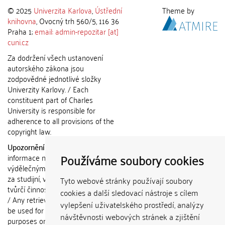
© 2025
Univerzita Karlova
,
Ústřední
Theme by
knihovna
, Ovocný trh 560/5, 116 36
Praha 1;
email: admin-repozitar [at]
cuni.cz
Za dodržení všech ustanovení
autorského zákona jsou
zodpovědné jednotlivé složky
Univerzity Karlovy. / Each
constituent part of Charles
University is responsible for
adherence to all provisions of the
copyright law.
Upozornění / Notice:
Získané
Používáme soubory cookies
informace nemohou být použity k
výdělečným účelům nebo vydávány
za studijní, vědeckou nebo jinou
Tyto webové stránky používají soubory
tvůrčí činnost jiné osoby než autora.
cookies a další sledovací nástroje s cílem
/ Any retrieved information shall not
vylepšení uživatelského prostředí, analýzy
be used for any commercial
návštěvnosti webových stránek a zjištění
purposes or claimed as results of