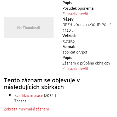
Popis:
Posudek oponenta
Zobrazit/
otevřít
Název:
DPZH_2011_2_11230_JDIP01_3
5520 ...
Velikost:
717.3Kb
Formát:
application/pdf
Popis:
Záznam o průběhu obhajoby
Zobrazit/
otevřít
Tento záznam se objevuje v
následujících sbírkách
Kvalifikační práce
[20621]
Theses
Zobrazit minimální záznam