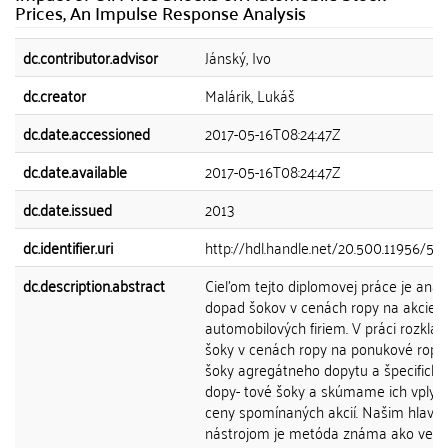
Prices, An Impulse Response Analysis
dc.contributor.advisor
Jánský, Ivo
dc.creator
Malárik, Lukáš
dc.date.accessioned
2017-05-16T08:24:47Z
dc.date.available
2017-05-16T08:24:47Z
dc.date.issued
2013
dc.identifier.uri
http://hdl.handle.net/20.500.11956/55
dc.description.abstract
Cieľom tejto diplomovej práce je anal
dopad šokov v cenách ropy na akcie
automobilových firiem. V práci rozkl
šoky v cenách ropy na ponukové ropn
šoky agregátneho dopytu a špecifické
dopy- tové šoky a skúmame ich vplyv
ceny spomínaných akcií. Našim hlav
nástrojom je metóda známa ako vekt