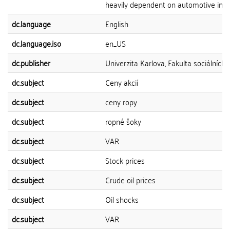
heavily dependent on automotive indus
dc.language
English
dc.language.iso
en_US
dc.publisher
Univerzita Karlova, Fakulta sociálních 
dc.subject
Ceny akcií
dc.subject
ceny ropy
dc.subject
ropné šoky
dc.subject
VAR
dc.subject
Stock prices
dc.subject
Crude oil prices
dc.subject
Oil shocks
dc.subject
VAR