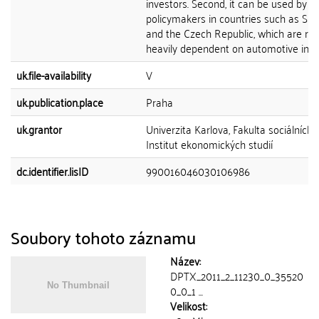
investors. Second, it can be used by
policymakers in countries such as Slo
and the Czech Republic, which are rela
heavily dependent on automotive indus
uk.file-availability
V
uk.publication.place
Praha
uk.grantor
Univerzita Karlova, Fakulta sociálních 
Institut ekonomických studií
dc.identifier.lisID
990016046030106986
Soubory tohoto záznamu
Název:
DPTX_2011_2_11230_0_35520
0_0_1 ...
Velikost: