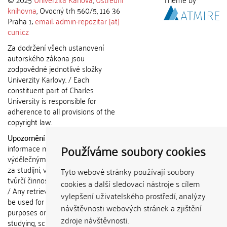
knihovna
, Ovocný trh 560/5, 116 36
Praha 1;
email: admin-repozitar [at]
cuni.cz
Za dodržení všech ustanovení
autorského zákona jsou
zodpovědné jednotlivé složky
Univerzity Karlovy. / Each
constituent part of Charles
University is responsible for
adherence to all provisions of the
copyright law.
Upozornění / Notice:
Získané
Používáme soubory cookies
informace nemohou být použity k
výdělečným účelům nebo vydávány
za studijní, vědeckou nebo jinou
Tyto webové stránky používají soubory
tvůrčí činnost jiné osoby než autora.
cookies a další sledovací nástroje s cílem
/ Any retrieved information shall not
vylepšení uživatelského prostředí, analýzy
be used for any commercial
návštěvnosti webových stránek a zjištění
purposes or claimed as results of
zdroje návštěvnosti.
studying, scientific or any other