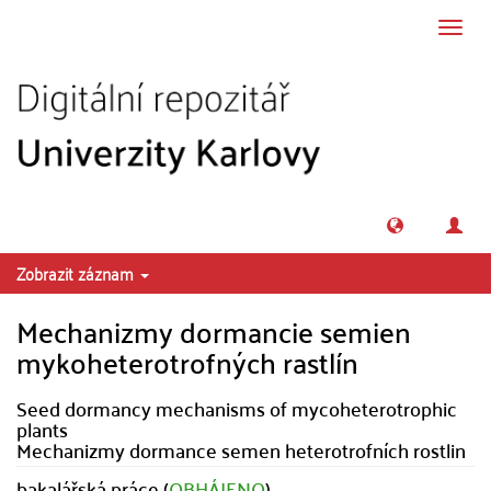
Přeskočit na obsah
Přepn
navig
Zobrazit záznam
Mechanizmy dormancie semien
mykoheterotrofných rastlín
Seed dormancy mechanisms of mycoheterotrophic
plants
Mechanizmy dormance semen heterotrofních rostlin
bakalářská práce (
OBHÁJENO
)