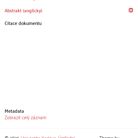
Abstrakt (anglicky)
Citace dokumentu
Metadata
Zobrazit celý záznam
© 2025
Univerzita Karlova
,
Ústřední
Theme by