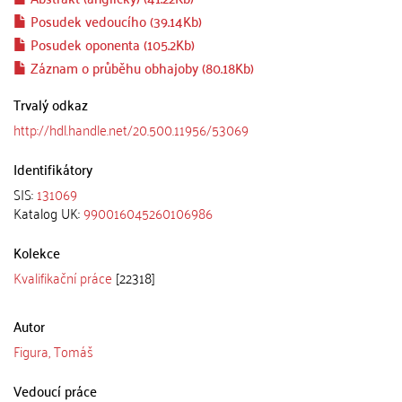
Posudek vedoucího (39.14Kb)
Posudek oponenta (105.2Kb)
Záznam o průběhu obhajoby (80.18Kb)
Trvalý odkaz
http://hdl.handle.net/20.500.11956/53069
Identifikátory
SIS:
131069
Katalog UK:
990016045260106986
Kolekce
Kvalifikační práce
[22318]
Autor
Figura, Tomáš
Vedoucí práce