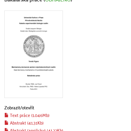
Zobrazit/
otevřít
Text práce (1.046Mb)
Abstrakt (41.31Kb)
Abstrakt (anglicky) (41.22Kb)