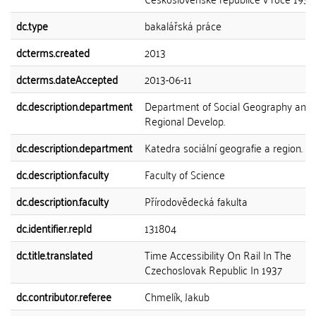
dc.type
bakalářská práce
dcterms.created
2013
dcterms.dateAccepted
2013-06-11
dc.description.department
Department of Social Geography and
Regional Develop.
dc.description.department
Katedra sociální geografie a region. ro
dc.description.faculty
Faculty of Science
dc.description.faculty
Přírodovědecká fakulta
dc.identifier.repId
131804
dc.title.translated
Time Accessibility On Rail In The
Czechoslovak Republic In 1937
dc.contributor.referee
Chmelík, Jakub