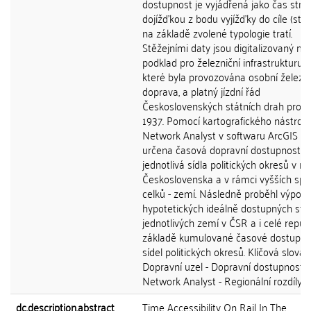
dostupnost je vyjádřená jako čas strá
dojížďkou z bodu vyjížďky do cíle (stře
na základě zvolené typologie tratí.
Stěžejními daty jsou digitalizovaný m
podklad pro železniční infrastrukturu, 
které byla provozována osobní železni
doprava, a platný jízdní řád
Československých státních drah pro 
1937. Pomocí kartografického nástroje
Network Analyst v softwaru ArcGIS 10
určena časová dopravní dostupnost p
jednotlivá sídla politických okresů v r
Československa a v rámci vyšších spr
celků - zemí. Následně proběhl výpoče
hypotetických ideálně dostupných stř
jednotlivých zemí v ČSR a i celé repub
základě kumulované časové dostupno
sídel politických okresů. Klíčová slova:
Dopravní uzel - Dopravní dostupnost - 
Network Analyst - Regionální rozdíly
dc.description.abstract
Time Accessibility On Rail In The