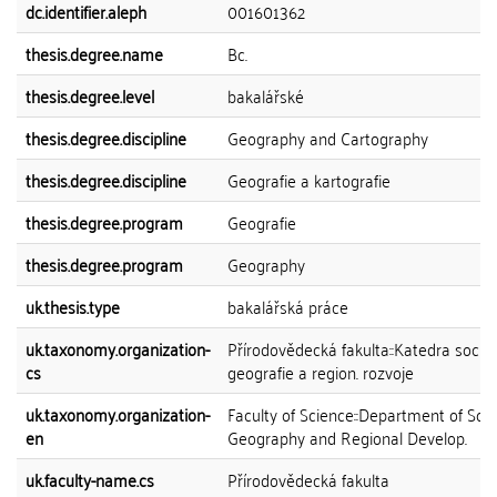
dc.identifier.aleph
001601362
thesis.degree.name
Bc.
thesis.degree.level
bakalářské
thesis.degree.discipline
Geography and Cartography
thesis.degree.discipline
Geografie a kartografie
thesis.degree.program
Geografie
thesis.degree.program
Geography
uk.thesis.type
bakalářská práce
uk.taxonomy.organization-
Přírodovědecká fakulta::Katedra sociál
cs
geografie a region. rozvoje
uk.taxonomy.organization-
Faculty of Science::Department of Soci
en
Geography and Regional Develop.
uk.faculty-name.cs
Přírodovědecká fakulta