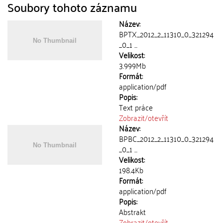
Soubory tohoto záznamu
Název:
BPTX_2012_2_11310_0_321294
_0_1 ...
Velikost:
3.999Mb
Formát:
application/pdf
Popis:
Text práce
Zobrazit/
otevřít
Název:
BPBC_2012_2_11310_0_321294
_0_1 ...
Velikost:
198.4Kb
Formát:
application/pdf
Popis:
Abstrakt
Zobrazit/
otevřít