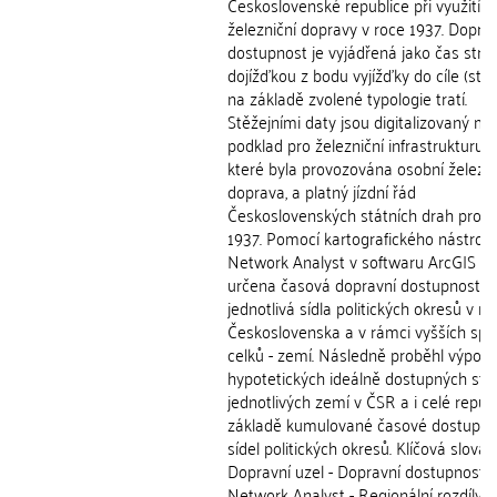
Československé republice při využití
železniční dopravy v roce 1937. Dopra
dostupnost je vyjádřená jako čas strá
dojížďkou z bodu vyjížďky do cíle (stře
na základě zvolené typologie tratí.
Stěžejními daty jsou digitalizovaný m
podklad pro železniční infrastrukturu, 
které byla provozována osobní železni
doprava, a platný jízdní řád
Československých státních drah pro 
1937. Pomocí kartografického nástroje
Network Analyst v softwaru ArcGIS 10
určena časová dopravní dostupnost p
jednotlivá sídla politických okresů v r
Československa a v rámci vyšších spr
celků - zemí. Následně proběhl výpoče
hypotetických ideálně dostupných stř
jednotlivých zemí v ČSR a i celé repub
základě kumulované časové dostupno
sídel politických okresů. Klíčová slova:
Dopravní uzel - Dopravní dostupnost - 
Network Analyst - Regionální rozdíly