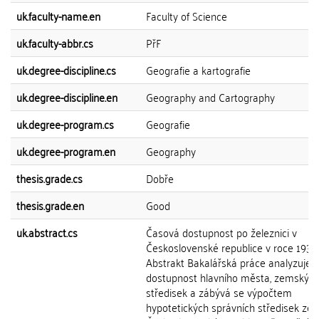
uk.faculty-name.en
Faculty of Science
uk.faculty-abbr.cs
PřF
uk.degree-discipline.cs
Geografie a kartografie
uk.degree-discipline.en
Geography and Cartography
uk.degree-program.cs
Geografie
uk.degree-program.en
Geography
thesis.grade.cs
Dobře
thesis.grade.en
Good
uk.abstract.cs
Časová dostupnost po železnici v
Československé republice v roce 1937
Abstrakt Bakalářská práce analyzuje
dostupnost hlavního města, zemskýc
středisek a zábývá se výpočtem
hypotetických správních středisek zem