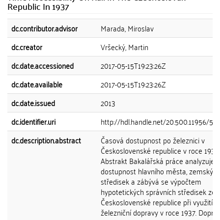
Republic In 1937
dc.contributor.advisor
Marada, Miroslav
dc.creator
Vršecký, Martin
dc.date.accessioned
2017-05-15T19:23:26Z
dc.date.available
2017-05-15T19:23:26Z
dc.date.issued
2013
dc.identifier.uri
http://hdl.handle.net/20.500.11956/53
dc.description.abstract
Časová dostupnost po železnici v
Československé republice v roce 1937
Abstrakt Bakalářská práce analyzuje
dostupnost hlavního města, zemskýc
středisek a zábývá se výpočtem
hypotetických správních středisek zem
Československé republice při využití
železniční dopravy v roce 1937. Dopra