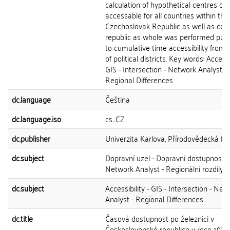
calculation of hypothetical centres opt
accessable for all countries within the
Czechoslovak Republic as well as cent
republic as whole was performed pur
to cumulative time accessibility from 
of political districts. Key words: Accessib
GIS - Intersection - Network Analyst -
Regional Differences
dc.language
Čeština
dc.language.iso
cs_CZ
dc.publisher
Univerzita Karlova, Přírodovědecká fak
dc.subject
Dopravní uzel - Dopravní dostupnost - 
Network Analyst - Regionální rozdíly
dc.subject
Accessibility - GIS - Intersection - Net
Analyst - Regional Differences
dc.title
Časová dostupnost po železnici v
Československé republice v roce 1937