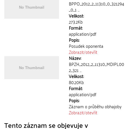
BPPO_2012_2_11310_0_321294
_0_1 ...
Velikost:
273.2Kb
Formát:
application/pdf
Popis:
Posudek oponenta
Zobrazit/
otevřít
Název:
BPZH_2012_2_11310_MDIPL00
2_321 ...
Velikost:
80.20Kb
Formát:
application/pdf
Popis:
Záznam o průběhu obhajoby
Zobrazit/
otevřít
Tento záznam se objevuje v