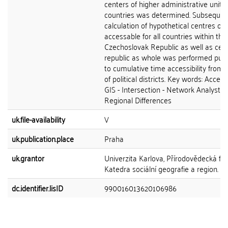
centers of higher administrative units 
countries was determined. Subsequen
calculation of hypothetical centres opt
accessable for all countries within the
Czechoslovak Republic as well as cent
republic as whole was performed pur
to cumulative time accessibility from 
of political districts. Key words: Accessib
GIS - Intersection - Network Analyst -
Regional Differences
uk.file-availability
V
uk.publication.place
Praha
uk.grantor
Univerzita Karlova, Přírodovědecká fak
Katedra sociální geografie a region. ro
dc.identifier.lisID
990016013620106986