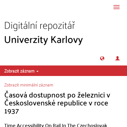
Přeskočit na obsah
Přepn
navig
Zobrazit záznam
Zobrazit minimální záznam
Časová dostupnost po železnici v
Československé republice v roce
1937
Time Accessibility On Rail In The Czechoslovak