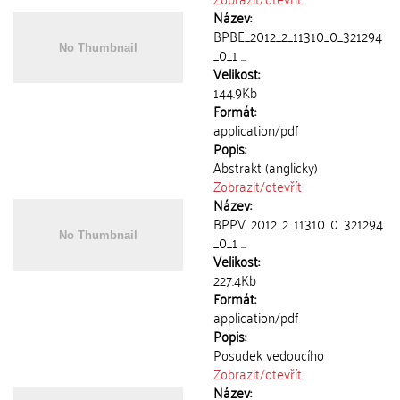
Název:
BPBE_2012_2_11310_0_321294
_0_1 ...
Velikost:
144.9Kb
Formát:
application/pdf
Popis:
Abstrakt (anglicky)
Zobrazit/
otevřít
Název:
BPPV_2012_2_11310_0_321294
_0_1 ...
Velikost:
227.4Kb
Formát:
application/pdf
Popis:
Posudek vedoucího
Zobrazit/
otevřít
Název: