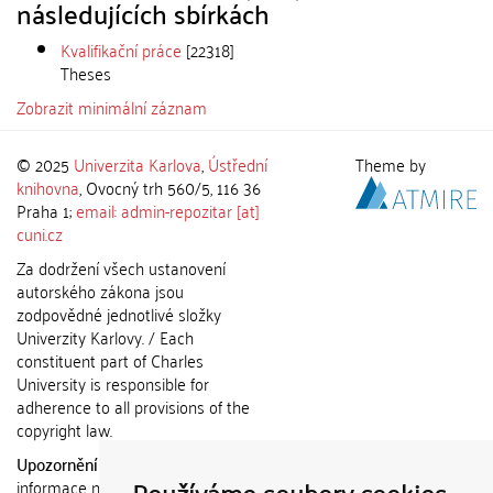
následujících sbírkách
Kvalifikační práce
[22318]
Theses
Zobrazit minimální záznam
© 2025
Univerzita Karlova
,
Ústřední
Theme by
knihovna
, Ovocný trh 560/5, 116 36
Praha 1;
email: admin-repozitar [at]
cuni.cz
Za dodržení všech ustanovení
autorského zákona jsou
zodpovědné jednotlivé složky
Univerzity Karlovy. / Each
constituent part of Charles
University is responsible for
adherence to all provisions of the
copyright law.
Upozornění / Notice:
Získané
Používáme soubory cookies
informace nemohou být použity k