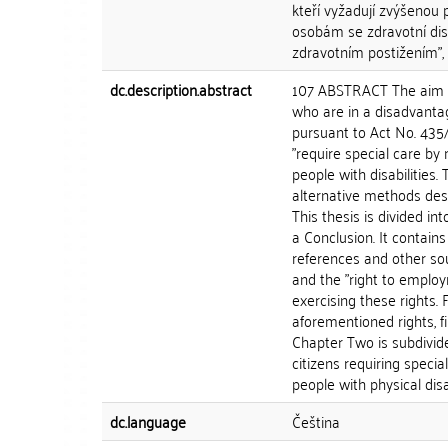
kteří vyžadují zvýšenou 
osobám se zdravotní disa
zdravotním postižením", p
dc.description.abstract
107 ABSTRACT The aim of 
who are in a disadvanta
pursuant to Act No. 435/
"require special care by
people with disabilities
alternative methods desi
This thesis is divided in
a Conclusion. It contains
references and other sou
and the "right to employ
exercising these rights. 
aforementioned rights, fi
Chapter Two is subdivid
citizens requiring spec
people with physical disabi
dc.language
Čeština