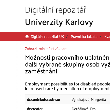
Přeskočit na obsah
Digitální repozitář UK
Právnická fakulta
Kva
Zobrazit minimální záznam
Možnosti pracovního uplatnění
další vybrané skupiny osob vyž
zaměstnání
Employment possibilities for disabled peopl
increased care by mediation of employment
dc.contributor.advisor
Vysokajová, Margerita
dc.creator
Dorňáková, Eva