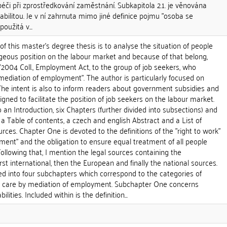
péči při zprostředkování zaměstnání. Subkapitola 2.1. je věnována
bilitou. Je v ní zahrnuta mimo jiné definice pojmu "osoba se
oužitá v...
this master's degree thesis is to analyse the situation of people
geous position on the labour market and because of that belong,
2004 Coll., Employment Act, to the group of job seekers, who
 mediation of employment". The author is particularly focused on
. The intent is also to inform readers about government subsidies and
gned to facilitate the position of job seekers on the labour market.
to an Introduction, six Chapters (further divided into subsections) and
 a Table of contents, a czech and english Abstract and a List of
rces. Chapter One is devoted to the definitions of the "right to work"
ment" and the obligation to ensure equal treatment of all people
Following that, I mention the legal sources containing the
rst international, then the European and finally the national sources.
ed into four subchapters which correspond to the categories of
ial care by mediation of employment. Subchapter One concerns
lities. Included within is the definition...