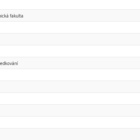
nická fakulta
ředkování