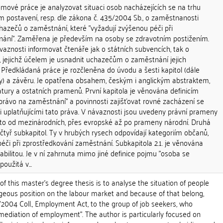
ové práce je analyzovat situaci osob nacházejících se na trhu
postavení, resp. dle zákona č. 435/2004 Sb., o zaměstnanosti
hazečů o zaměstnání, které "vyžadují zvýšenou péči při
ání". Zaměřena je především na osoby se zdravotním postižením.
aznosti informovat čtenáře jak o státních subvencích, tak o
, jejichž účelem je usnadnit uchazečům o zaměstnání jejich
 Předkládaná práce je rozčleněna do úvodu a šesti kapitol (dále
y) a závěru. Je opatřena obsahem, českým i anglickým abstraktem,
tury a ostatních pramenů. První kapitola je věnována definicím
"právo na zaměstnání" a povinnosti zajišťovat rovné zacházení se
 uplatňujícími tato práva. V návaznosti jsou uvedeny právní prameny
to od mezinárodních, přes evropské až po prameny národní. Druhá
 čtyř subkapitol. Ty v hrubých rysech odpovídají kategoriím občanů,
péči při zprostředkování zaměstnání. Subkapitola 2.1. je věnována
bilitou. Je v ní zahrnuta mimo jiné definice pojmu "osoba se
oužitá v...
this master's degree thesis is to analyse the situation of people
geous position on the labour market and because of that belong,
2004 Coll., Employment Act, to the group of job seekers, who
 mediation of employment". The author is particularly focused on