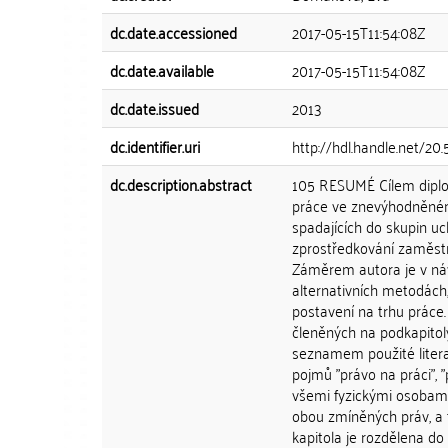
dc.date.accessioned
2017-05-15T11:54:08Z
dc.date.available
2017-05-15T11:54:08Z
dc.date.issued
2013
dc.identifier.uri
http://hdl.handle.net/20
dc.description.abstract
105 RESUMÉ Cílem diplom
práce ve znevýhodněném 
spadajících do skupin uc
zprostředkování zaměstn
Záměrem autora je v náv
alternativních metodách
postavení na trhu práce.
členěných na podkapitol
seznamem použité litera
pojmů "právo na práci", 
všemi fyzickými osobami
obou zmíněných práv, a 
kapitola je rozdělena do