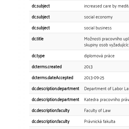
dc.subject
increased care by medi
dc.subject
social economy
dc.subject
social business
dc.title
Možnosti pracovního upl
skupiny osob vyžadující
dc.type
diplomová práce
dcterms.created
2013
dcterms.dateAccepted
2013-09-25
dc.description.department
Department of Labor La
dc.description.department
Katedra pracovního práv
dc.description.faculty
Faculty of Law
dc.description.faculty
Právnická fakulta