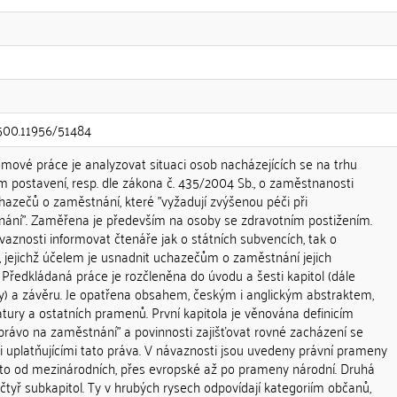
.500.11956/51484
ové práce je analyzovat situaci osob nacházejících se na trhu
postavení, resp. dle zákona č. 435/2004 Sb., o zaměstnanosti
hazečů o zaměstnání, které "vyžadují zvýšenou péči při
ání". Zaměřena je především na osoby se zdravotním postižením.
aznosti informovat čtenáře jak o státních subvencích, tak o
, jejichž účelem je usnadnit uchazečům o zaměstnání jejich
 Předkládaná práce je rozčleněna do úvodu a šesti kapitol (dále
y) a závěru. Je opatřena obsahem, českým i anglickým abstraktem,
tury a ostatních pramenů. První kapitola je věnována definicím
"právo na zaměstnání" a povinnosti zajišťovat rovné zacházení se
 uplatňujícími tato práva. V návaznosti jsou uvedeny právní prameny
to od mezinárodních, přes evropské až po prameny národní. Druhá
 čtyř subkapitol. Ty v hrubých rysech odpovídají kategoriím občanů,