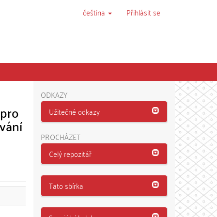
čeština
Přihlásit se
ODKAZY
 pro
Užitečné odkazy
vání
PROCHÁZET
Celý repozitář
Tato sbírka