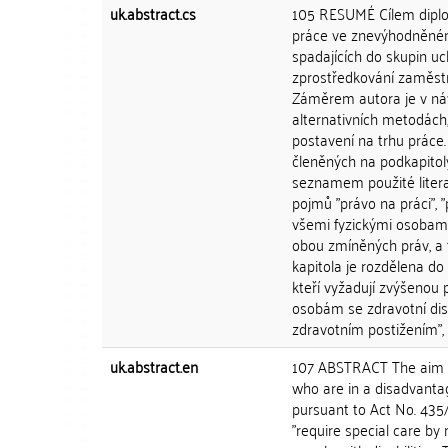
uk.abstract.cs
105 RESUMÉ Cílem diplom
práce ve znevýhodněném 
spadajících do skupin uc
zprostředkování zaměstn
Záměrem autora je v náv
alternativních metodách
postavení na trhu práce.
členěných na podkapitol
seznamem použité litera
pojmů "právo na práci", 
všemi fyzickými osobami
obou zmíněných práv, a 
kapitola je rozdělena do
kteří vyžadují zvýšenou 
osobám se zdravotní disa
zdravotním postižením", p
uk.abstract.en
107 ABSTRACT The aim of 
who are in a disadvanta
pursuant to Act No. 435/
"require special care by