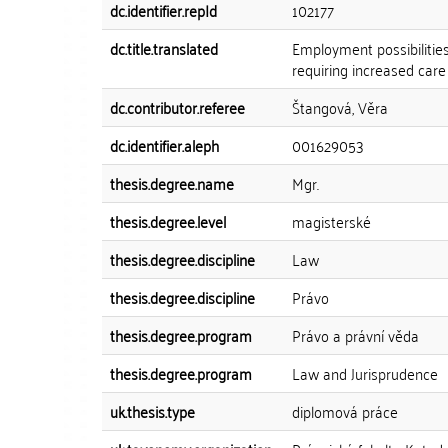
dc.identifier.repId
102177
dc.title.translated
Employment possibilitie
requiring increased car
dc.contributor.referee
Štangová, Věra
dc.identifier.aleph
001629053
thesis.degree.name
Mgr.
thesis.degree.level
magisterské
thesis.degree.discipline
Law
thesis.degree.discipline
Právo
thesis.degree.program
Právo a právní věda
thesis.degree.program
Law and Jurisprudence
uk.thesis.type
diplomová práce