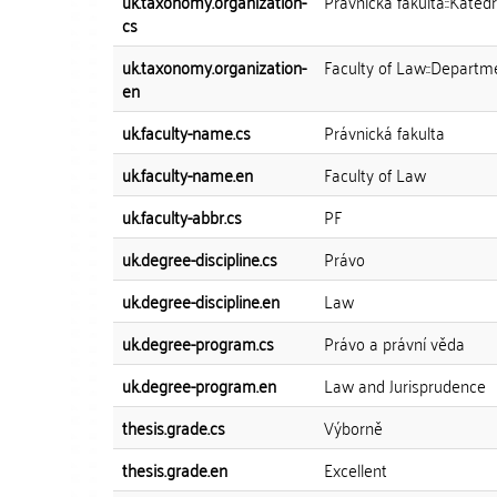
uk.taxonomy.organization-
Právnická fakulta::Kated
cs
uk.taxonomy.organization-
Faculty of Law::Departm
en
uk.faculty-name.cs
Právnická fakulta
uk.faculty-name.en
Faculty of Law
uk.faculty-abbr.cs
PF
uk.degree-discipline.cs
Právo
uk.degree-discipline.en
Law
uk.degree-program.cs
Právo a právní věda
uk.degree-program.en
Law and Jurisprudence
thesis.grade.cs
Výborně
thesis.grade.en
Excellent