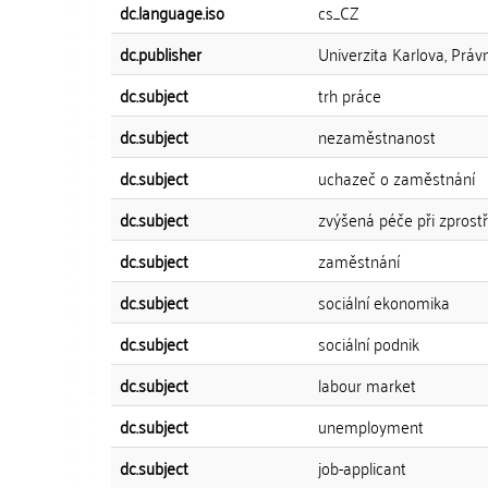
dc.language.iso
cs_CZ
dc.publisher
Univerzita Karlova, Práv
dc.subject
trh práce
dc.subject
nezaměstnanost
dc.subject
uchazeč o zaměstnání
dc.subject
zvýšená péče při zprost
dc.subject
zaměstnání
dc.subject
sociální ekonomika
dc.subject
sociální podnik
dc.subject
labour market
dc.subject
unemployment
dc.subject
job-applicant