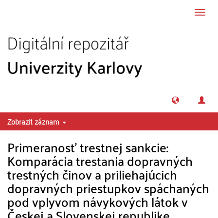
Přeskočit na obsah
Přepn
navig
Zobrazit záznam
Primeranosť trestnej sankcie:
Komparácia trestania dopravných
trestných činov a priliehajúcich
dopravných priestupkov spáchaných
pod vplyvom návykových látok v
Českej a Slovenskej republike.