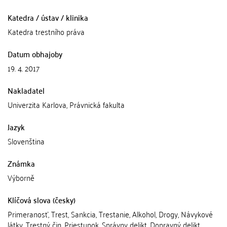
Katedra / ústav / klinika
Katedra trestního práva
Datum obhajoby
19. 4. 2017
Nakladatel
Univerzita Karlova, Právnická fakulta
Jazyk
Slovenština
Známka
Výborně
Klíčová slova (česky)
Primeranosť, Trest, Sankcia, Trestanie, Alkohol, Drogy, Návykové
látky, Trestný čin, Priestupok, Správny delikt, Dopravný delikt,