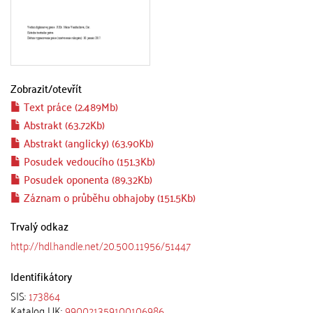
Zobrazit/
otevřít
Text práce (2.489Mb)
Abstrakt (63.72Kb)
Abstrakt (anglicky) (63.90Kb)
Posudek vedoucího (151.3Kb)
Posudek oponenta (89.32Kb)
Záznam o průběhu obhajoby (151.5Kb)
Trvalý odkaz
http://hdl.handle.net/20.500.11956/51447
Identifikátory
SIS:
173864
Katalog UK:
990021359100106986