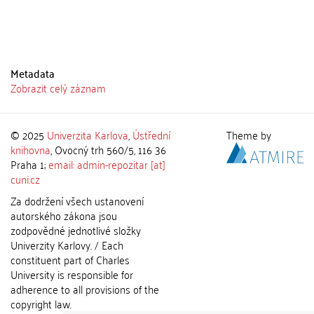
Metadata
Zobrazit celý záznam
© 2025
Univerzita Karlova
,
Ústřední
Theme by
knihovna
, Ovocný trh 560/5, 116 36
Praha 1;
email: admin-repozitar [at]
cuni.cz
Za dodržení všech ustanovení
autorského zákona jsou
zodpovědné jednotlivé složky
Univerzity Karlovy. / Each
constituent part of Charles
University is responsible for
adherence to all provisions of the
copyright law.