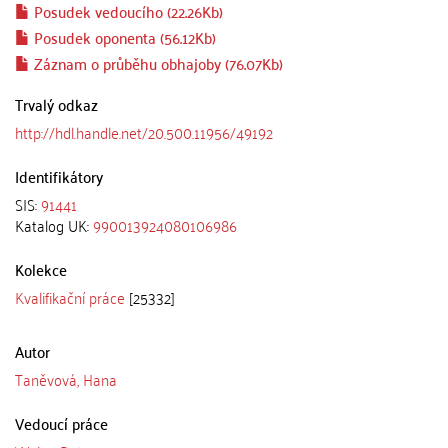
Posudek vedoucího (22.26Kb)
Posudek oponenta (56.12Kb)
Záznam o průběhu obhajoby (76.07Kb)
Trvalý odkaz
http://hdl.handle.net/20.500.11956/49192
Identifikátory
SIS:
91441
Katalog UK:
990013924080106986
Kolekce
Kvalifikační práce
[25332]
Autor
Taněvová, Hana
Vedoucí práce