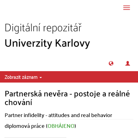
Přeskočit na obsah
Přepn
navig
Zobrazit záznam
Partnerská nevěra - postoje a reálné
chování
Partner infidelity - attitudes and real behavior
diplomová práce (
OBHÁJENO
)