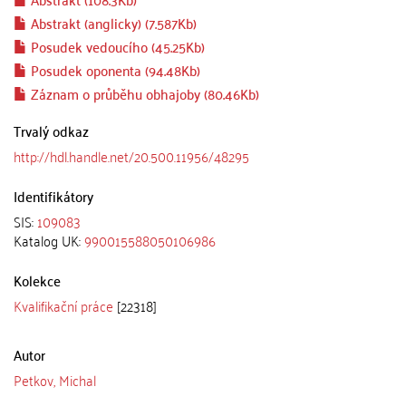
Abstrakt (anglicky) (7.587Kb)
Posudek vedoucího (45.25Kb)
Posudek oponenta (94.48Kb)
Záznam o průběhu obhajoby (80.46Kb)
Trvalý odkaz
http://hdl.handle.net/20.500.11956/48295
Identifikátory
SIS:
109083
Katalog UK:
990015588050106986
Kolekce
Kvalifikační práce
[22318]
Autor
Petkov, Michal