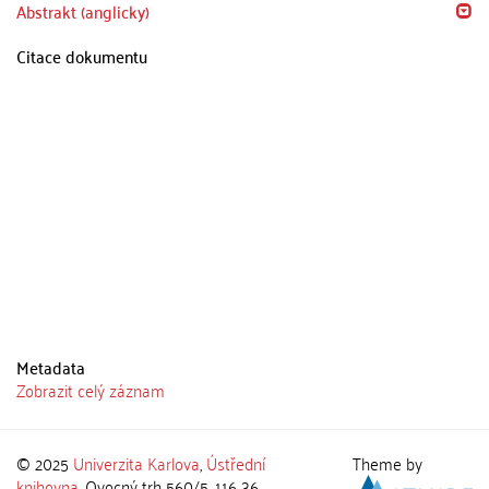
Abstrakt (anglicky)
Citace dokumentu
Metadata
Zobrazit celý záznam
© 2025
Univerzita Karlova
,
Ústřední
Theme by
knihovna
, Ovocný trh 560/5, 116 36