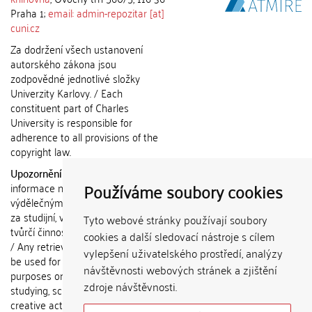
Praha 1;
email: admin-repozitar [at]
cuni.cz
Za dodržení všech ustanovení
autorského zákona jsou
zodpovědné jednotlivé složky
Univerzity Karlovy. / Each
constituent part of Charles
University is responsible for
adherence to all provisions of the
copyright law.
Upozornění / Notice:
Získané
Používáme soubory cookies
informace nemohou být použity k
výdělečným účelům nebo vydávány
za studijní, vědeckou nebo jinou
Tyto webové stránky používají soubory
tvůrčí činnost jiné osoby než autora.
cookies a další sledovací nástroje s cílem
/ Any retrieved information shall not
vylepšení uživatelského prostředí, analýzy
be used for any commercial
návštěvnosti webových stránek a zjištění
purposes or claimed as results of
zdroje návštěvnosti.
studying, scientific or any other
creative activities of any person