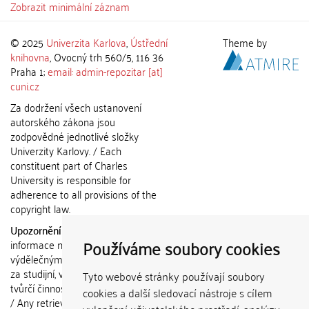
Zobrazit minimální záznam
© 2025
Univerzita Karlova
,
Ústřední
Theme by
knihovna
, Ovocný trh 560/5, 116 36
Praha 1;
email: admin-repozitar [at]
cuni.cz
Za dodržení všech ustanovení
autorského zákona jsou
zodpovědné jednotlivé složky
Univerzity Karlovy. / Each
constituent part of Charles
University is responsible for
adherence to all provisions of the
copyright law.
Upozornění / Notice:
Získané
Používáme soubory cookies
informace nemohou být použity k
výdělečným účelům nebo vydávány
za studijní, vědeckou nebo jinou
Tyto webové stránky používají soubory
tvůrčí činnost jiné osoby než autora.
cookies a další sledovací nástroje s cílem
/ Any retrieved information shall not