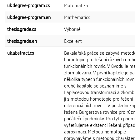
uk.degree-program.cs
Matematika
uk.degree-program.en
Mathematics
thesis.grade.cs
Výborně
thesis.grade.en
Excellent
uk.abstract.cs
Bakalářská práce se zabývá metodou
homotopie pro řešení různých druhů
funkcionálních rovnic. V úvodu je met
zformulována. V první kapitole je pak u
několika typech funkcionálních rovnic.
druhé kapitole se seznámíme s
Laplaceovou transformací a zkombin
jí s metodou homotopie pro řešení
diferenciálních rovnic. V poslední kapit
řešena Burgersova rovnice pro různé
počáteční podmínky. Pro tyto podmín
vyšetřujeme existenci řešení, případn
aproximaci. Metodu homotopie
porovnáváme s metodou charakteristi