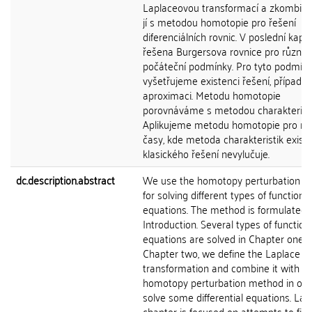
Laplaceovou transformací a zkombin
jí s metodou homotopie pro řešení
diferenciálních rovnic. V poslední kapit
řešena Burgersova rovnice pro různé
počáteční podmínky. Pro tyto podmín
vyšetřujeme existenci řešení, případn
aproximaci. Metodu homotopie
porovnáváme s metodou charakteristi
Aplikujeme metodu homotopie pro ně
časy, kde metoda charakteristik existe
klasického řešení nevylučuje.
dc.description.abstract
We use the homotopy perturbation 
for solving different types of functional
equations. The method is formulated 
Introduction. Several types of function
equations are solved in Chapter one. I
Chapter two, we define the Laplace
transformation and combine it with t
homotopy perturbation method in ord
solve some differential equations. Las
chapter is focused on attempts to fin