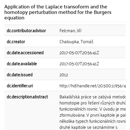
Application of the Laplace transoform and the
homotopy perturbation method for the Burgers
equation
dc.contributor.advisor
Felcman, Jiří
dc.creator
Chaloupka, Tomáš
dc.date.accessioned
2017-05-07T20:56:41Z
dc.date.available
2017-05-07T20:56:41Z
dc.date.issued
2012
dc.identifier.uri
http://hdl.handle.net/20.500.11956/46
dc.description.abstract
Bakalářská práce se zabývá metodou
homotopie pro řešení různých druhů
funkcionálních rovnic. V úvodu je met
zformulována. V první kapitole je pak u
několika typech funkcionálních rovnic.
druhé kapitole se seznámíme s