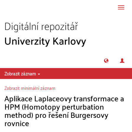
Přeskočit na obsah
Přepn
navig
Zobrazit záznam
Zobrazit minimální záznam
Aplikace Laplaceovy transformace a
HPM (Homotopy perturbation
method) pro řešení Burgersovy
rovnice