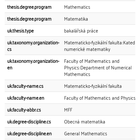
thesis.degree.program
Mathematics
thesis.degree.program
Matematika
uk.thesis.type
bakalářská práce
uk.taxonomy.organization-
Matematicko-fyzikální fakulta::Katedra
cs
numerické matematiky
uk.taxonomy.organization-
Faculty of Mathematics and
en
Physics::Department of Numerical
Mathematics
uk.faculty-name.cs
Matematicko-fyzikální fakulta
uk.faculty-name.en
Faculty of Mathematics and Physics
uk.faculty-abbr.cs
MFF
uk.degree-discipline.cs
Obecná matematika
uk.degree-discipline.en
General Mathematics