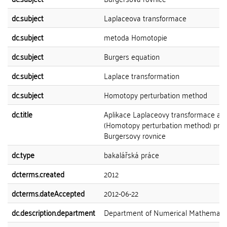
dc.subject
Laplaceova transformace
dc.subject
metoda Homotopie
dc.subject
Burgers equation
dc.subject
Laplace transformation
dc.subject
Homotopy perturbation method
dc.title
Aplikace Laplaceovy transformace a
(Homotopy perturbation method) pro 
Burgersovy rovnice
dc.type
bakalářská práce
dcterms.created
2012
dcterms.dateAccepted
2012-06-22
dc.description.department
Department of Numerical Mathemati