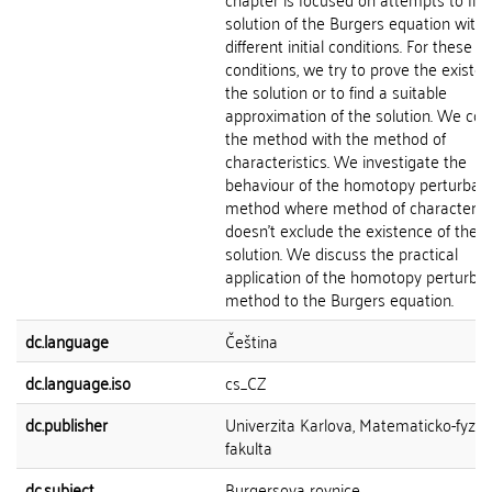
solution of the Burgers equation with
different initial conditions. For these
conditions, we try to prove the existen
the solution or to find a suitable
approximation of the solution. We c
the method with the method of
characteristics. We investigate the
behaviour of the homotopy perturbati
method where method of characterist
doesn't exclude the existence of the c
solution. We discuss the practical
application of the homotopy perturbat
method to the Burgers equation.
dc.language
Čeština
dc.language.iso
cs_CZ
dc.publisher
Univerzita Karlova, Matematicko-fyziká
fakulta
dc.subject
Burgersova rovnice