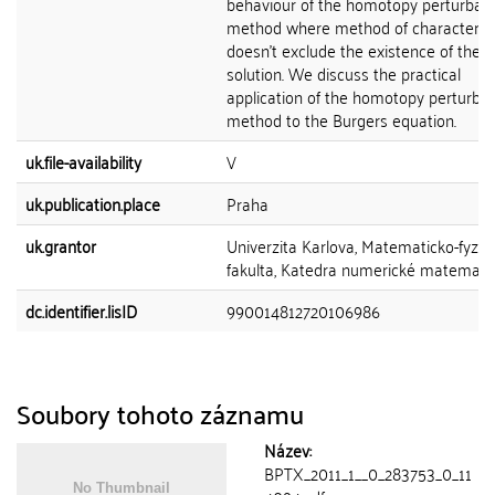
behaviour of the homotopy perturbati
method where method of characterist
doesn't exclude the existence of the c
solution. We discuss the practical
application of the homotopy perturbat
method to the Burgers equation.
uk.file-availability
V
uk.publication.place
Praha
uk.grantor
Univerzita Karlova, Matematicko-fyziká
fakulta, Katedra numerické matemati
dc.identifier.lisID
990014812720106986
Soubory tohoto záznamu
Název:
BPTX_2011_1__0_283753_0_11