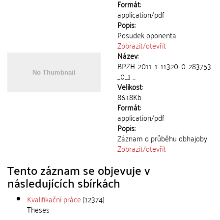
Formát:
application/pdf
Popis:
Posudek oponenta
Zobrazit/
otevřít
Název:
BPZH_2011_1_11320_0_283753
_0_1 ...
Velikost:
86.18Kb
Formát:
application/pdf
Popis:
Záznam o průběhu obhajoby
Zobrazit/
otevřít
Tento záznam se objevuje v
následujících sbírkách
Kvalifikační práce
[12374]
Theses