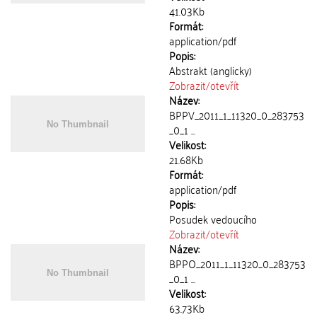
41.03Kb
Formát:
application/pdf
Popis:
Abstrakt (anglicky)
Zobrazit/
otevřít
Název:
BPPV_2011_1_11320_0_283753
_0_1 ...
Velikost:
21.68Kb
Formát:
application/pdf
Popis:
Posudek vedoucího
Zobrazit/
otevřít
Název:
BPPO_2011_1_11320_0_283753
_0_1 ...
Velikost:
63.73Kb