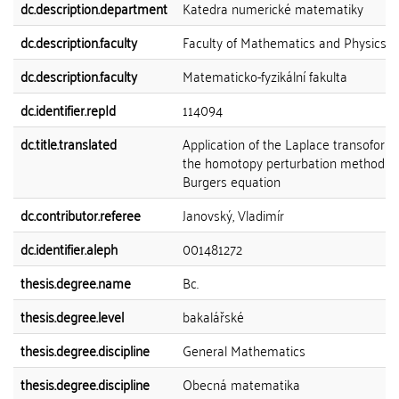
dc.description.department
Katedra numerické matematiky
dc.description.faculty
Faculty of Mathematics and Physics
dc.description.faculty
Matematicko-fyzikální fakulta
dc.identifier.repId
114094
dc.title.translated
Application of the Laplace transoform
the homotopy perturbation method fo
Burgers equation
dc.contributor.referee
Janovský, Vladimír
dc.identifier.aleph
001481272
thesis.degree.name
Bc.
thesis.degree.level
bakalářské
thesis.degree.discipline
General Mathematics
thesis.degree.discipline
Obecná matematika