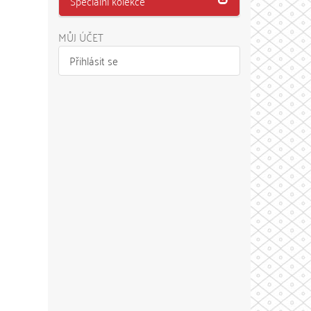
Speciální kolekce
MŮJ ÚČET
Přihlásit se