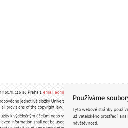
h 560/5, 116 36 Praha 1;
email: admin-repozitar [at] cuni.cz
Používáme soubor
povědné jednotlivé složky Univerzity Karlovy. / Each constituent
all provisions of the copyright law.
Tyto webové stránky používaj
užity k výdělečným účelům nebo vydávány za studijní, vědeckou
uživatelského prostředí, ana
etrieved information shall not be used for any commercial purposes
návštěvnosti.
creative activities of any person other than the author.