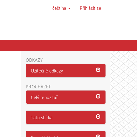
čeština
Přihlásit se
ODKAZY
Užitečné odkazy
PROCHÁZET
Celý repozitář
Tato sbírka