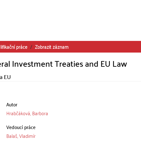
lifikační práce
Zobrazit záznam
eral Investment Treaties and EU Law
va EU
Autor
Hrabčáková, Barbora
Vedoucí práce
Balaš, Vladimír