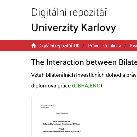
Přeskočit na obsah
Digitální repozitář UK
Právnická fakulta
Kva
The Interaction between Bilat
Vztah bilaterálních investičních dohod a prá
diplomová práce (
OBHÁJENO
)