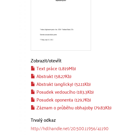
Zobrazit/
otevřít
Text práce (1.819Mb)
Abstrakt (58.27Kb)
Abstrakt (anglicky) (52.11Kb)
Posudek vedoucího (183.3Kb)
Posudek oponenta (129.7Kb)
Záznam o průběhu obhajoby (79.83Kb)
Trvalý odkaz
http://hdl.handle.net/20.500.11956/41190