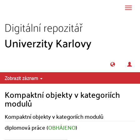
Přeskočit na obsah
Přepn
navig
Zobrazit záznam
Kompaktní objekty v kategoriích
modulů
Kompaktní objekty v kategoriích modulů
diplomová práce (
OBHÁJENO
)