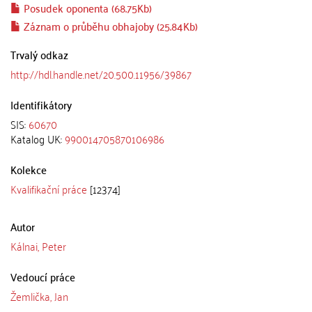
Posudek oponenta (68.75Kb)
Záznam o průběhu obhajoby (25.84Kb)
Trvalý odkaz
http://hdl.handle.net/20.500.11956/39867
Identifikátory
SIS:
60670
Katalog UK:
990014705870106986
Kolekce
Kvalifikační práce
[12374]
Autor
Kálnai, Peter
Vedoucí práce
Žemlička, Jan