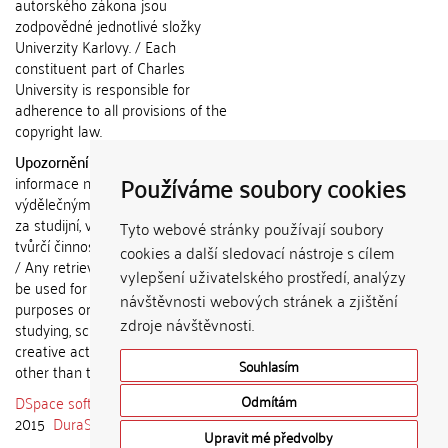
autorského zákona jsou
zodpovědné jednotlivé složky
Univerzity Karlovy. / Each
constituent part of Charles
University is responsible for
adherence to all provisions of the
copyright law.
Upozornění / Notice:
Získané
Používáme soubory cookies
informace nemohou být použity k
výdělečným účelům nebo vydávány
za studijní, vědeckou nebo jinou
Tyto webové stránky používají soubory
tvůrčí činnost jiné osoby než autora.
cookies a další sledovací nástroje s cílem
/ Any retrieved information shall not
vylepšení uživatelského prostředí, analýzy
be used for any commercial
návštěvnosti webových stránek a zjištění
purposes or claimed as results of
zdroje návštěvnosti.
studying, scientific or any other
creative activities of any person
Souhlasím
other than the author.
DSpace software
copyright © 2002-
Odmítám
2015
DuraSpace
Upravit mé předvolby