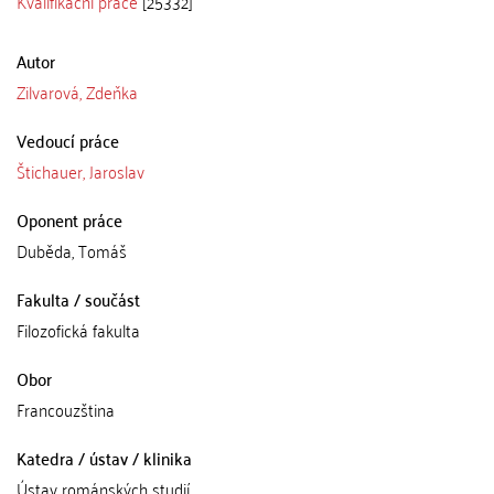
Kvalifikační práce
[25332]
Autor
Zilvarová, Zdeňka
Vedoucí práce
Štichauer, Jaroslav
Oponent práce
Duběda, Tomáš
Fakulta / součást
Filozofická fakulta
Obor
Francouzština
Katedra / ústav / klinika
Ústav románských studií