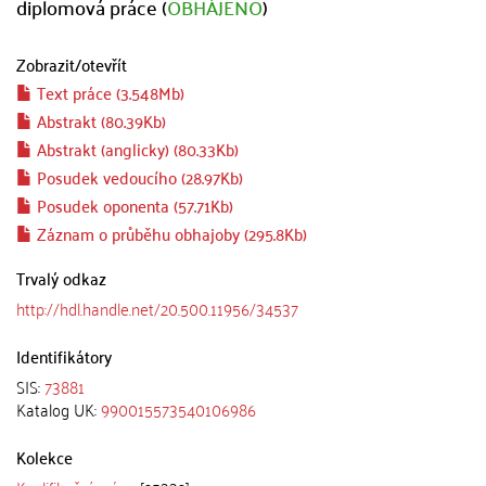
diplomová práce (
OBHÁJENO
)
Zobrazit/
otevřít
Text práce (3.548Mb)
Abstrakt (80.39Kb)
Abstrakt (anglicky) (80.33Kb)
Posudek vedoucího (28.97Kb)
Posudek oponenta (57.71Kb)
Záznam o průběhu obhajoby (295.8Kb)
Trvalý odkaz
http://hdl.handle.net/20.500.11956/34537
Identifikátory
SIS:
73881
Katalog UK:
990015573540106986
Kolekce