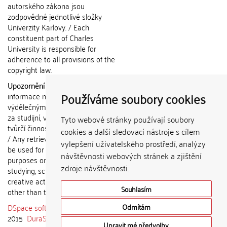
autorského zákona jsou
zodpovědné jednotlivé složky
Univerzity Karlovy. / Each
constituent part of Charles
University is responsible for
adherence to all provisions of the
copyright law.
Upozornění / Notice:
Získané
Používáme soubory cookies
informace nemohou být použity k
výdělečným účelům nebo vydávány
za studijní, vědeckou nebo jinou
Tyto webové stránky používají soubory
tvůrčí činnost jiné osoby než autora.
cookies a další sledovací nástroje s cílem
/ Any retrieved information shall not
vylepšení uživatelského prostředí, analýzy
be used for any commercial
návštěvnosti webových stránek a zjištění
purposes or claimed as results of
zdroje návštěvnosti.
studying, scientific or any other
creative activities of any person
Souhlasím
other than the author.
DSpace software
copyright © 2002-
Odmítám
2015
DuraSpace
Upravit mé předvolby