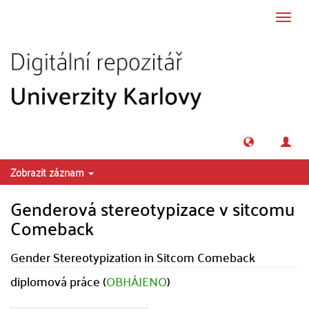
Přeskočit na obsah
Přepn
navig
Zobrazit záznam
Genderová stereotypizace v sitcomu
Comeback
Gender Stereotypization in Sitcom Comeback
diplomová práce (
OBHÁJENO
)