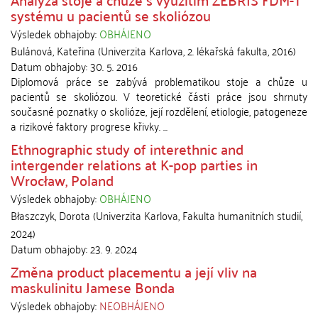
systému u pacientů se skoliózou
Výsledek obhajoby:
OBHÁJENO
Bulánová, Kateřina
(
Univerzita Karlova, 2. lékařská fakulta
,
2016
)
Datum obhajoby:
30. 5. 2016
Diplomová práce se zabývá problematikou stoje a chůze u
pacientů se skoliózou. V teoretické části práce jsou shrnuty
současné poznatky o skolióze, její rozdělení, etiologie, patogeneze
a rizikové faktory progrese křivky. ...
Ethnographic study of interethnic and
intergender relations at K-pop parties in
Wrocław, Poland
Výsledek obhajoby:
OBHÁJENO
Błaszczyk, Dorota
(
Univerzita Karlova, Fakulta humanitních studií
,
2024
)
Datum obhajoby:
23. 9. 2024
Změna product placementu a její vliv na
maskulinitu Jamese Bonda
Výsledek obhajoby:
NEOBHÁJENO