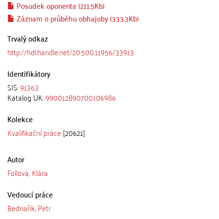
Posudek oponenta (211.5Kb)
Záznam o průběhu obhajoby (333.3Kb)
Trvalý odkaz
http://hdl.handle.net/20.500.11956/33913
Identifikátory
SIS:
91363
Katalog UK:
990012890700106986
Kolekce
Kvalifikační práce
[20621]
Autor
Follová, Klára
Vedoucí práce
Bednařík, Petr