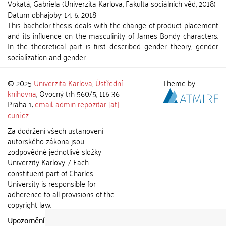
Vokatá, Gabriela
(
Univerzita Karlova, Fakulta sociálních věd
,
2018
)
Datum obhajoby:
14. 6. 2018
This bachelor thesis deals with the change of product placement
and its influence on the masculinity of James Bondy characters.
In the theoretical part is first described gender theory, gender
socialization and gender ...
© 2025
Univerzita Karlova
,
Ústřední
Theme by
knihovna
, Ovocný trh 560/5, 116 36
Praha 1;
email: admin-repozitar [at]
cuni.cz
Za dodržení všech ustanovení
autorského zákona jsou
zodpovědné jednotlivé složky
Univerzity Karlovy. / Each
constituent part of Charles
University is responsible for
adherence to all provisions of the
copyright law.
Upozornění / Notice:
Získané