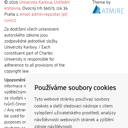
© 2025
Univerzita Karlova
,
Ústřední
Theme by
knihovna
, Ovocný trh 560/5, 116 36
Praha 1;
email: admin-repozitar [at]
cuni.cz
Za dodržení všech ustanovení
autorského zákona jsou
zodpovědné jednotlivé složky
Univerzity Karlovy. / Each
constituent part of Charles
University is responsible for
adherence to all provisions of the
copyright law.
Upozornění / Notice:
Získané
Používáme soubory cookies
informace nemohou být použity k
výdělečným účelům nebo vydávány
za studijní, vědeckou nebo jinou
Tyto webové stránky používají soubory
tvůrčí činnost jiné osoby než autora.
cookies a další sledovací nástroje s cílem
/ Any retrieved information shall not
vylepšení uživatelského prostředí, analýzy
be used for any commercial
návštěvnosti webových stránek a zjištění
purposes or claimed as results of
zdroje návštěvnosti.
studying, scientific or any other