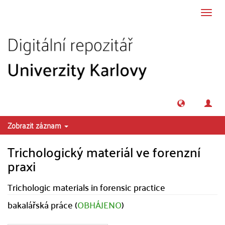
Přeskočit na obsah
Přepn
navig
Zobrazit záznam
Trichologický materiál ve forenzní
praxi
Trichologic materials in forensic practice
bakalářská práce (
OBHÁJENO
)