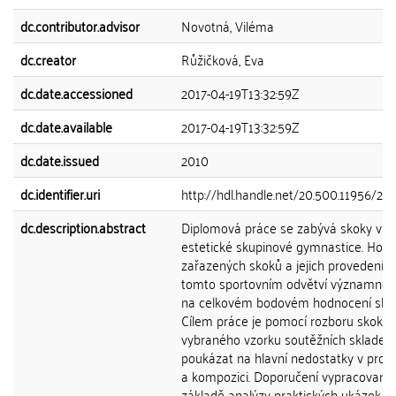
dc.contributor.advisor
Novotná, Viléma
dc.creator
Růžičková, Eva
dc.date.accessioned
2017-04-19T13:32:59Z
dc.date.available
2017-04-19T13:32:59Z
dc.date.issued
2010
dc.identifier.uri
http://hdl.handle.net/20.500.11956/21
dc.description.abstract
Diplomová práce se zabývá skoky v
estetické skupinové gymnastice. Hod
zařazených skoků a jejich provedení s
tomto sportovním odvětví významně p
na celkovém bodovém hodnocení skla
Cílem práce je pomocí rozboru skoků
vybraného vzorku soutěžních skladeb
poukázat na hlavní nedostatky v prov
a kompozici. Doporučení vypracovaná
základě analýzy praktických ukázek u