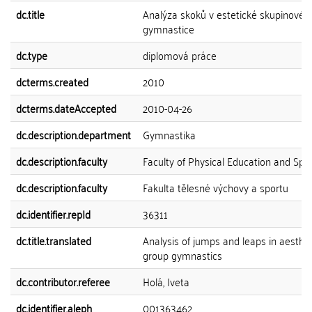
dc.title
Analýza skoků v estetické skupinové
gymnastice
dc.type
diplomová práce
dcterms.created
2010
dcterms.dateAccepted
2010-04-26
dc.description.department
Gymnastika
dc.description.faculty
Faculty of Physical Education and Spo
dc.description.faculty
Fakulta tělesné výchovy a sportu
dc.identifier.repId
36311
dc.title.translated
Analysis of jumps and leaps in aesthet
group gymnastics
dc.contributor.referee
Holá, Iveta
dc.identifier.aleph
001363462