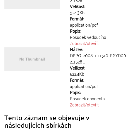
2_1528 ...
Velikost:
524.3Kb
Formát:
application/pdf
Popis:
Posudek vedoucího
Zobrazit/
otevřít
Název:
DPPO_2008_1_11510_PGYD00
2_1528 ...
Velikost:
622.4Kb
Formát:
application/pdf
Popis:
Posudek oponenta
Zobrazit/
otevřít
Tento záznam se objevuje v
následujících sbírkách