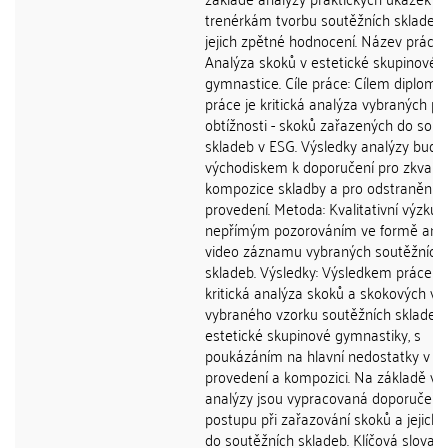
trenérkám tvorbu soutěžních skladeb
jejich zpětné hodnocení. Název práce:
Analýza skoků v estetické skupinové
gymnastice. Cíle práce: Cílem diplomo
práce je kritická analýza vybraných pr
obtížnosti - skoků zařazených do sout
skladeb v ESG. Výsledky analýzy budo
východiskem k doporučení pro zkvalit
kompozice skladby a pro odstranění c
provedení. Metoda: Kvalitativní výzku
nepřímým pozorováním ve formě ana
video záznamu vybraných soutěžních
skladeb. Výsledky: Výsledkem práce je
kritická analýza skoků a skokových v
vybraného vzorku soutěžních skladeb
estetické skupinové gymnastiky, s
poukázáním na hlavní nedostatky v
provedení a kompozici. Na základě vý
analýzy jsou vypracovaná doporučení
postupu při zařazování skoků a jejich
do soutěžních skladeb. Klíčová slova: