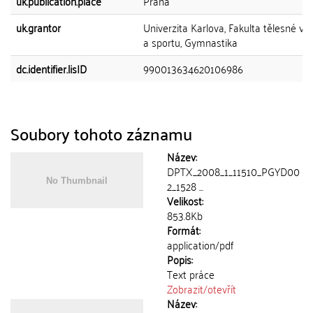
uk.publication.place
Praha
uk.grantor
Univerzita Karlova, Fakulta tělesné vý
a sportu, Gymnastika
dc.identifier.lisID
990013634620106986
Soubory tohoto záznamu
Název:
DPTX_2008_1_11510_PGYD00
2_1528 ...
Velikost:
853.8Kb
Formát:
application/pdf
Popis:
Text práce
Zobrazit/
otevřít
Název: