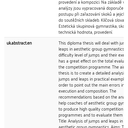
provedení a kompozici. Na základě vý
analýzy jsou vypracovaná doporučení
postupu při zařazování skoků a jejich
do soutěžních skladeb. Klíčová slova:
Estetická skupinová gymnastika, skoky
technická hodnota, provedení.
uk.abstract.en
This diploma thesis will deal with jum
leaps in aesthetic group gymnastics. 
difficulty level of jumps and their exec
has a great effect on the total evaluat
the competition programme. The aim 
thesis is to create a detailed analysis 
jumps and leaps in practical examples
order to point out the main errors in 
execution and composition. The
recommendations based on the analys
help coaches of aesthetic group gymn
to produce high quality competition
programmes and to evaluate them pro
Title: Analysis of jumps and leaps in
aesthetic group gymnastics. Aims: Th