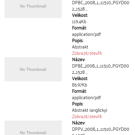
DPBC_2008_1_11510_PGYD00
2_1528 ...
Velikost:
119.4Kb
Formát:
application/pdf
Popis:
Abstrakt
Zobrazit/
otevřít
Název:
DPBE_2008_1_11510_PGYD00
2_1528 ...
Velikost:
85.97Kb
Formát:
application/pdf
Popis:
Abstrakt (anglicky)
Zobrazit/
otevřít
Název:
DPPV_2008_1_11510_PGYD00