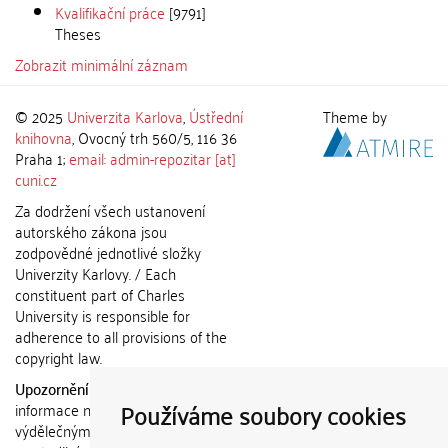
Kvalifikační práce
[9791]
Theses
Zobrazit minimální záznam
© 2025
Univerzita Karlova
,
Ústřední
Theme by
knihovna
, Ovocný trh 560/5, 116 36
Praha 1;
email: admin-repozitar [at]
cuni.cz
Za dodržení všech ustanovení
autorského zákona jsou
zodpovědné jednotlivé složky
Univerzity Karlovy. / Each
constituent part of Charles
University is responsible for
adherence to all provisions of the
copyright law.
Upozornění / Notice:
Získané
Používáme soubory cookies
informace nemohou být použity k
výdělečným účelům nebo vydávány