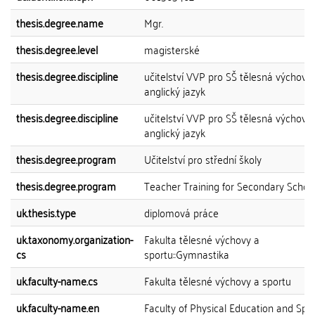
thesis.degree.name
Mgr.
thesis.degree.level
magisterské
thesis.degree.discipline
učitelství VVP pro SŠ tělesná výchova 
anglický jazyk
thesis.degree.discipline
učitelství VVP pro SŠ tělesná výchova 
anglický jazyk
thesis.degree.program
Učitelství pro střední školy
thesis.degree.program
Teacher Training for Secondary Schoo
uk.thesis.type
diplomová práce
uk.taxonomy.organization-
Fakulta tělesné výchovy a
cs
sportu::Gymnastika
uk.faculty-name.cs
Fakulta tělesné výchovy a sportu
uk.faculty-name.en
Faculty of Physical Education and Spo