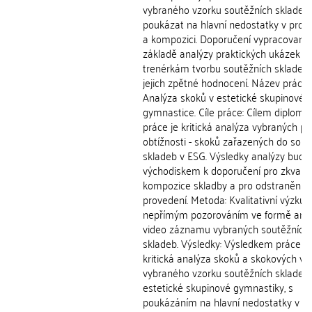
vybraného vzorku soutěžních skladeb
poukázat na hlavní nedostatky v prov
a kompozici. Doporučení vypracovaná
základě analýzy praktických ukázek u
trenérkám tvorbu soutěžních skladeb
jejich zpětné hodnocení. Název práce:
Analýza skoků v estetické skupinové
gymnastice. Cíle práce: Cílem diplomo
práce je kritická analýza vybraných pr
obtížnosti - skoků zařazených do sout
skladeb v ESG. Výsledky analýzy budo
východiskem k doporučení pro zkvalit
kompozice skladby a pro odstranění c
provedení. Metoda: Kvalitativní výzku
nepřímým pozorováním ve formě ana
video záznamu vybraných soutěžních
skladeb. Výsledky: Výsledkem práce je
kritická analýza skoků a skokových v
vybraného vzorku soutěžních skladeb
estetické skupinové gymnastiky, s
poukázáním na hlavní nedostatky v