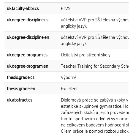
uk.faculty-abbr.cs
FTVS
uk.degree-discipline.cs
učitelství VVP pro SŠ tělesná výchova 
anglický jazyk
uk.degree-discipline.en
učitelství VVP pro SŠ tělesná výchova 
anglický jazyk
uk.degree-program.cs
Učitelství pro střední školy
uk.degree-program.en
Teacher Training for Secondary Schoo
thesis.grade.cs
Výborně
thesis.grade.en
Excellent
uk.abstract.cs
Diplomová práce se zabývá skoky v
estetické skupinové gymnastice. Hod
zařazených skoků a jejich provedení s
tomto sportovním odvětví významně p
na celkovém bodovém hodnocení skla
Cílem práce je pomocí rozboru skoků