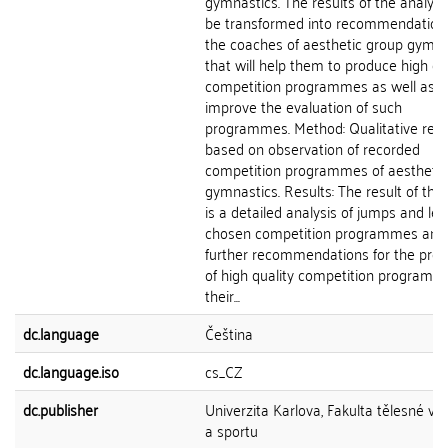
gymnastics. The results of the analysis
be transformed into recommendations
the coaches of aesthetic group gymna
that will help them to produce high qu
competition programmes as well as t
improve the evaluation of such
programmes. Method: Qualitative res
based on observation of recorded
competition programmes of aesthetic
gymnastics. Results: The result of the 
is a detailed analysis of jumps and lea
chosen competition programmes and
further recommendations for the prod
of high quality competition program
their...
dc.language
Čeština
dc.language.iso
cs_CZ
dc.publisher
Univerzita Karlova, Fakulta tělesné vý
a sportu