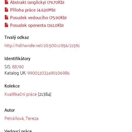
Abstrakt (anglicky) (79.70Kb)
Příloha práce (4.620Mb)
Posudek vedoucího (75.90Kb)
Posudek oponenta (161.0Kb)
Trvalý odkaz
http://hdl.handle.net/20.500.11956/21591
Identifikátory
SIS:
88790
Katalog UK:
990012032490106986
Kolekce
Kvalifikační práce
[21384]
Autor
Petráňová, Tereza
Vedoucí práce