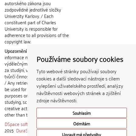
autorského zákona jsou
zodpovědné jednotlivé složky
Univerzity Karlovy. / Each
constituent part of Charles
University is responsible for
adherence to all provisions of the
copyright law.
Upozornění / Notice:
Získané
Používáme soubory cookies
informace nemohou být použity k
výdělečným účelům nebo vydávány
za studijní, vědeckou nebo jinou
Tyto webové stránky používají soubory
tvůrčí činnost jiné osoby než autora.
cookies a další sledovací nástroje s cílem
/ Any retrieved information shall not
vylepšení uživatelského prostředí, analýzy
be used for any commercial
návštěvnosti webových stránek a zjištění
purposes or claimed as results of
zdroje návštěvnosti.
studying, scientific or any other
creative activities of any person
Souhlasím
other than the author.
DSpace software
copyright © 2002-
Odmítám
2015
DuraSpace
Upravit mé předvolby