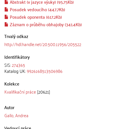
Abstrakt (v jazyce výuky) (95.75Kb)
Posudek vedoucího (447.7Kb)
Posudek oponenta (617.2Kb)
Záznam o průběhu obhajoby (341.4Kb)
Trvalý odkaz
http://hdl.handle.net/20.500.11956/205522
Identifikátory
SIS:
274365
Katalog UK:
9926168513506986
Kolekce
Kvalifikační práce
[20621]
Autor
Gallo, Andrea
Vedoucí práce