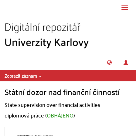
Přeskočit na obsah
Přepn
navig
Zobrazit záznam
Státní dozor nad finanční činností
State supervision over financial activities
diplomová práce (
OBHÁJENO
)