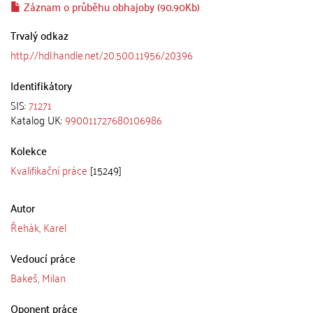
Záznam o průběhu obhajoby (90.90Kb)
Trvalý odkaz
http://hdl.handle.net/20.500.11956/20396
Identifikátory
SIS:
71271
Katalog UK:
990011727680106986
Kolekce
Kvalifikační práce
[15249]
Autor
Řehák, Karel
Vedoucí práce
Bakeš, Milan
Oponent práce