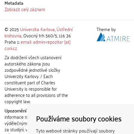
Metadata
Zobrazit celý záznam
© 2025
Univerzita Karlova
,
Ústřední
Theme by
knihovna
, Ovocný trh 560/5, 116 36
Praha 1;
email: admin-repozitar [at]
cuni.cz
Za dodržení všech ustanovení
autorského zákona jsou
zodpovědné jednotlivé složky
Univerzity Karlovy. / Each
constituent part of Charles
University is responsible for
adherence to all provisions of the
copyright law.
Upozornění / Notice:
Získané
Používáme soubory cookies
informace nemohou být použity k
výdělečným účelům nebo vydávány
za studijní, vědeckou nebo jinou
Tyto webové stránky používají soubory