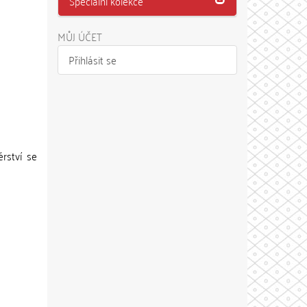
Speciální kolekce
MŮJ ÚČET
Přihlásit se
érství se