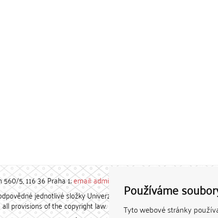
h 560/5, 116 36 Praha 1;
email: admin-repozitar [at] cuni.cz
Používáme soubor
povědné jednotlivé složky Univerzity Karlovy. / Each constituent
all provisions of the copyright law.
Tyto webové stránky používaj