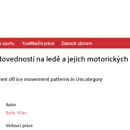
a sportu
Kvalifikační práce
Zobrazit záznam
dovedností na ledě a jejich motorických
 their off ice movement patterns in U9category
Autor
Bořík, Milan
Vedoucí práce