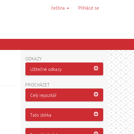
čeština
Přihlásit se
ODKAZY
Užitečné odkazy
PROCHÁZET
Celý repozitář
Tato sbírka