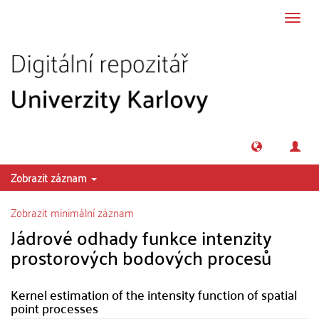
Přeskočit na obsah
Přepn
navig
Zobrazit záznam
Zobrazit minimální záznam
Jádrové odhady funkce intenzity
prostorových bodových procesů
Kernel estimation of the intensity function of spatial
point processes