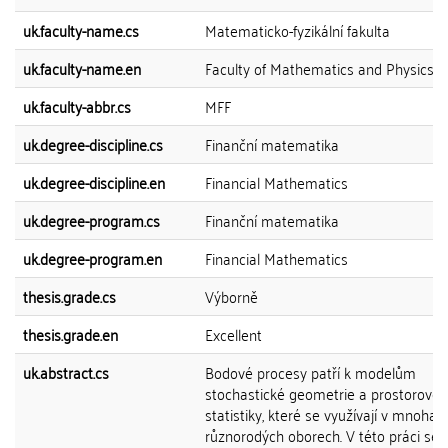
uk.faculty-name.cs
Matematicko-fyzikální fakulta
uk.faculty-name.en
Faculty of Mathematics and Physics
uk.faculty-abbr.cs
MFF
uk.degree-discipline.cs
Finanční matematika
uk.degree-discipline.en
Financial Mathematics
uk.degree-program.cs
Finanční matematika
uk.degree-program.en
Financial Mathematics
thesis.grade.cs
Výborně
thesis.grade.en
Excellent
uk.abstract.cs
Bodové procesy patří k modelům
stochastické geometrie a prostorové
statistiky, které se využívají v mnoha
různorodých oborech. V této práci se