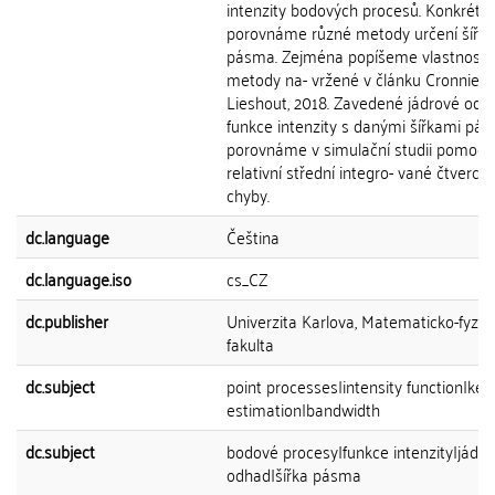
intenzity bodových procesů. Konkrétn
porovnáme různé metody určení šířky
pásma. Zejména popíšeme vlastnosti
metody na- vržené v článku Cronnie a
Lieshout, 2018. Zavedené jádrové odh
funkce intenzity s danými šířkami pá
porovnáme v simulační studii pomocí
relativní střední integro- vané čtverco
chyby.
dc.language
Čeština
dc.language.iso
cs_CZ
dc.publisher
Univerzita Karlova, Matematicko-fyziká
fakulta
dc.subject
point processes|intensity function|ker
estimation|bandwidth
dc.subject
bodové procesy|funkce intenzity|jádro
odhad|šířka pásma