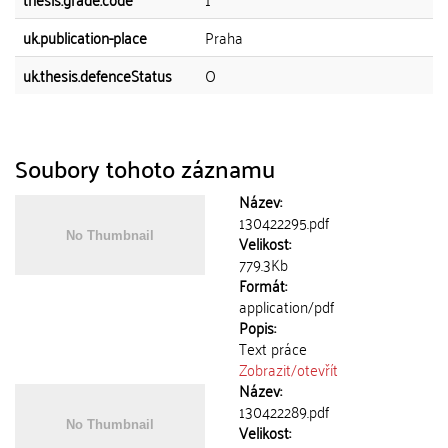
uk.publication-place
Praha
uk.thesis.defenceStatus
O
Soubory tohoto záznamu
Název:
130422295.pdf
Velikost:
779.3Kb
Formát:
application/pdf
Popis:
Text práce
Zobrazit/
otevřít
Název:
130422289.pdf
Velikost: