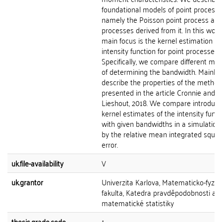
foundational models of point processe
namely the Poisson point process an
processes derived from it. In this work
main focus is the kernel estimation of
intensity function for point processes.
Specifically, we compare different me
of determining the bandwidth. Mainly,
describe the properties of the method
presented in the article Cronnie and 
Lieshout, 2018. We compare introduc
kernel estimates of the intensity funct
with given bandwidths in a simulation
by the relative mean integrated squa
error.
uk.file-availability
V
uk.grantor
Univerzita Karlova, Matematicko-fyziká
fakulta, Katedra pravděpodobnosti a
matematické statistiky
thesis.grade.code
1