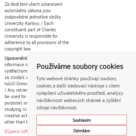
Za dodržení všech ustanovení
autorského zákona jsou
zodpovědné jednotlivé složky
Univerzity Karlovy. / Each
constituent part of Charles
University is responsible for
adherence to all provisions of the
copyright law.
Upozornění / Notice:
Získané
Používáme soubory cookies
informace nemohou být použity k
výdělečným účelům nebo vydávány
za studijní, vědeckou nebo jinou
Tyto webové stránky používají soubory
tvůrčí činnost jiné osoby než autora.
cookies a další sledovací nástroje s cílem
/ Any retrieved information shall not
vylepšení uživatelského prostředí, analýzy
be used for any commercial
návštěvnosti webových stránek a zjištění
purposes or claimed as results of
zdroje návštěvnosti.
studying, scientific or any other
creative activities of any person
Souhlasím
other than the author.
DSpace software
copyright © 2002-
Odmítám