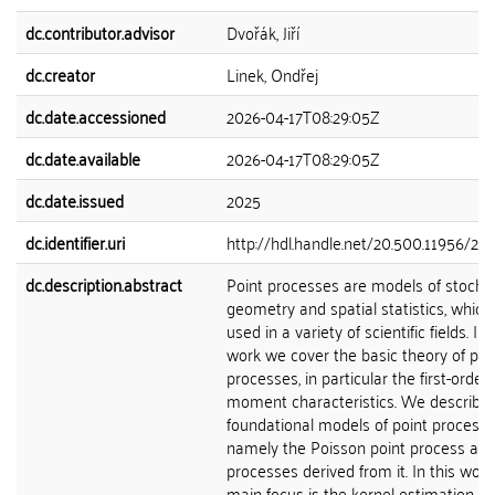
dc.contributor.advisor
Dvořák, Jiří
dc.creator
Linek, Ondřej
dc.date.accessioned
2026-04-17T08:29:05Z
dc.date.available
2026-04-17T08:29:05Z
dc.date.issued
2025
dc.identifier.uri
http://hdl.handle.net/20.500.11956/2
dc.description.abstract
Point processes are models of stocha
geometry and spatial statistics, which
used in a variety of scientific fields. In 
work we cover the basic theory of poi
processes, in particular the first-order
moment characteristics. We describe
foundational models of point processe
namely the Poisson point process an
processes derived from it. In this work
main focus is the kernel estimation of