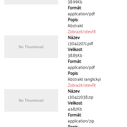
38.99Kb
Formát:
application/pdf
Popis:
Abstrakt
Zobrazit/
otevřít
Název:
130422071.pdf
Velikost:
38.85Kb
Formát:
application/pdf
Popis:
Abstrakt (anglicky)
Zobrazit/
otevřít
Název:
130422038.zip
Velikost:
4.682Kb
Formát:
application/zip
Popis: