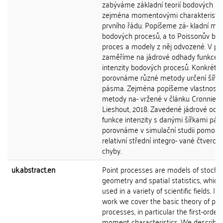
zabýváme základní teorií bodových pr
zejména momentovými charakteristi
prvního řádu. Popíšeme zá- kladní mo
bodových procesů, a to Poissonův bo
proces a modely z něj odvozené. V prá
zaměříme na jádrové odhady funkce
intenzity bodových procesů. Konkrétn
porovnáme různé metody určení šířky
pásma. Zejména popíšeme vlastnosti
metody na- vržené v článku Cronnie a
Lieshout, 2018. Zavedené jádrové odh
funkce intenzity s danými šířkami pá
porovnáme v simulační studii pomocí
relativní střední integro- vané čtverco
chyby.
uk.abstract.en
Point processes are models of stocha
geometry and spatial statistics, which
used in a variety of scientific fields. In 
work we cover the basic theory of poi
processes, in particular the first-order
moment characteristics. We describe