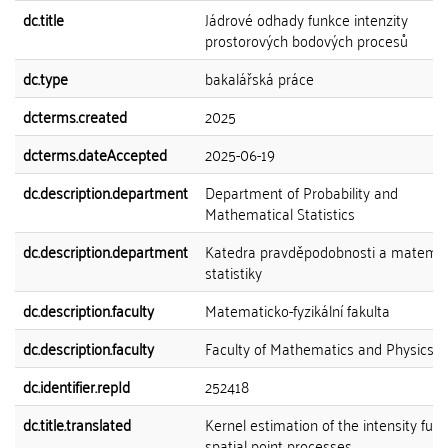
dc.title
Jádrové odhady funkce intenzity
prostorových bodových procesů
dc.type
bakalářská práce
dcterms.created
2025
dcterms.dateAccepted
2025-06-19
dc.description.department
Department of Probability and
Mathematical Statistics
dc.description.department
Katedra pravděpodobnosti a matemat
statistiky
dc.description.faculty
Matematicko-fyzikální fakulta
dc.description.faculty
Faculty of Mathematics and Physics
dc.identifier.repId
252418
dc.title.translated
Kernel estimation of the intensity func
spatial point processes