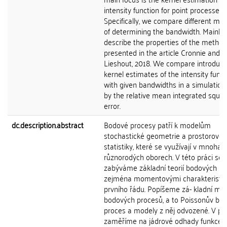
intensity function for point processes.
Specifically, we compare different me
of determining the bandwidth. Mainly,
describe the properties of the method
presented in the article Cronnie and 
Lieshout, 2018. We compare introduc
kernel estimates of the intensity funct
with given bandwidths in a simulation
by the relative mean integrated squa
error.
dc.description.abstract
Bodové procesy patří k modelům
stochastické geometrie a prostorové
statistiky, které se využívají v mnoha
různorodých oborech. V této práci se
zabýváme základní teorií bodových pr
zejména momentovými charakteristi
prvního řádu. Popíšeme zá- kladní mo
bodových procesů, a to Poissonův bo
proces a modely z něj odvozené. V prá
zaměříme na jádrové odhady funkce