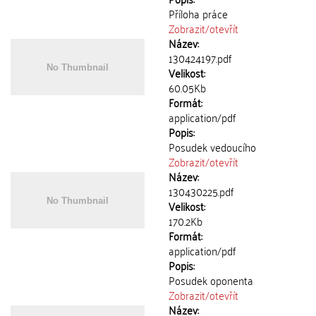
Příloha práce
Zobrazit/
otevřít
Název:
130424197.pdf
Velikost:
60.05Kb
Formát:
application/pdf
Popis:
Posudek vedoucího
Zobrazit/
otevřít
Název:
130430225.pdf
Velikost:
170.2Kb
Formát:
application/pdf
Popis:
Posudek oponenta
Zobrazit/
otevřít
Název: