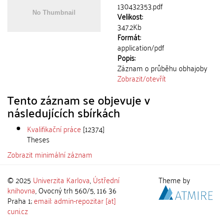
130432353.pdf
Velikost:
347.2Kb
Formát:
application/pdf
Popis:
Záznam o průběhu obhajoby
Zobrazit/
otevřít
Tento záznam se objevuje v
následujících sbírkách
Kvalifikační práce
[12374]
Theses
Zobrazit minimální záznam
© 2025
Univerzita Karlova
,
Ústřední
Theme by
knihovna
, Ovocný trh 560/5, 116 36
Praha 1;
email: admin-repozitar [at]
cuni.cz