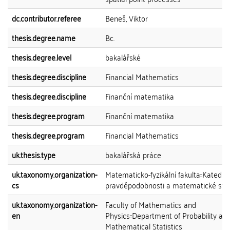
dc.contributor.referee
Beneš, Viktor
thesis.degree.name
Bc.
thesis.degree.level
bakalářské
thesis.degree.discipline
Financial Mathematics
thesis.degree.discipline
Finanční matematika
thesis.degree.program
Finanční matematika
thesis.degree.program
Financial Mathematics
uk.thesis.type
bakalářská práce
uk.taxonomy.organization-
Matematicko-fyzikální fakulta::Katedra
cs
pravděpodobnosti a matematické stat
uk.taxonomy.organization-
Faculty of Mathematics and
en
Physics::Department of Probability an
Mathematical Statistics