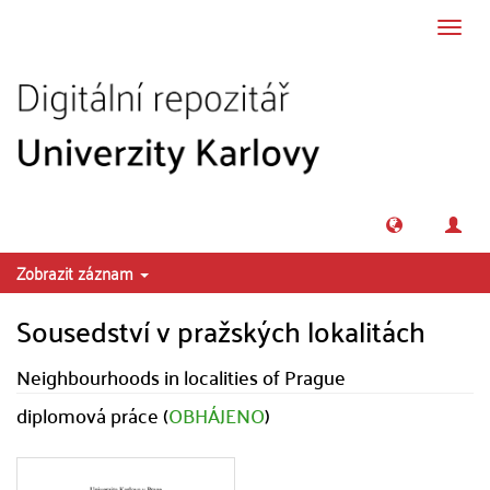
Přeskočit na obsah
Přepn
navig
Zobrazit záznam
Sousedství v pražských lokalitách
Neighbourhoods in localities of Prague
diplomová práce (
OBHÁJENO
)