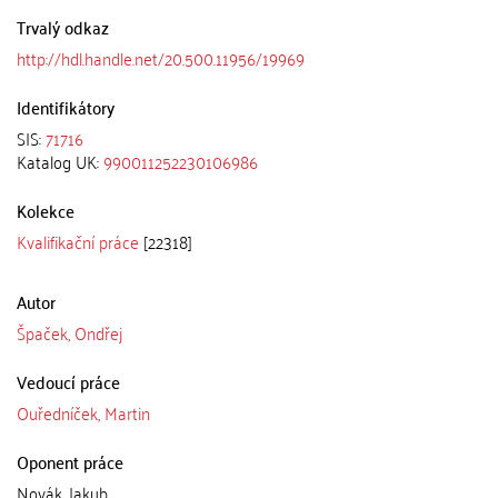
Trvalý odkaz
http://hdl.handle.net/20.500.11956/19969
Identifikátory
SIS:
71716
Katalog UK:
990011252230106986
Kolekce
Kvalifikační práce
[22318]
Autor
Špaček, Ondřej
Vedoucí práce
Ouředníček, Martin
Oponent práce
Novák, Jakub