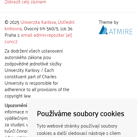
Zobrazit celý záznam
© 2025
Univerzita Karlova
,
Ústřední
Theme by
knihovna
, Ovocný trh 560/5, 116 36
Praha 1;
email: admin-repozitar [at]
cuni.cz
Za dodržení všech ustanovení
autorského zákona jsou
zodpovědné jednotlivé složky
Univerzity Karlovy. / Each
constituent part of Charles
University is responsible for
adherence to all provisions of the
copyright law.
Upozornění / Notice:
Získané
Používáme soubory cookies
informace nemohou být použity k
výdělečným účelům nebo vydávány
za studijní, vědeckou nebo jinou
Tyto webové stránky používají soubory
tvůrčí činnost jiné osoby než autora.
cookies a další sledovací nástroje s cílem
/ Any retrieved information shall not