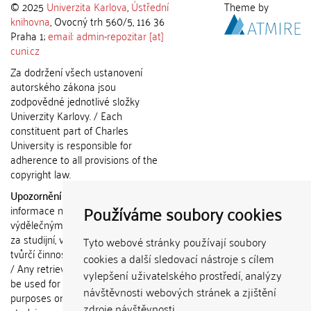
© 2025
Univerzita Karlova
,
Ústřední
Theme by
knihovna
, Ovocný trh 560/5, 116 36
Praha 1;
email: admin-repozitar [at]
cuni.cz
Za dodržení všech ustanovení
autorského zákona jsou
zodpovědné jednotlivé složky
Univerzity Karlovy. / Each
constituent part of Charles
University is responsible for
adherence to all provisions of the
copyright law.
Upozornění / Notice:
Získané
Používáme soubory cookies
informace nemohou být použity k
výdělečným účelům nebo vydávány
za studijní, vědeckou nebo jinou
Tyto webové stránky používají soubory
tvůrčí činnost jiné osoby než autora.
cookies a další sledovací nástroje s cílem
/ Any retrieved information shall not
vylepšení uživatelského prostředí, analýzy
be used for any commercial
návštěvnosti webových stránek a zjištění
purposes or claimed as results of
zdroje návštěvnosti.