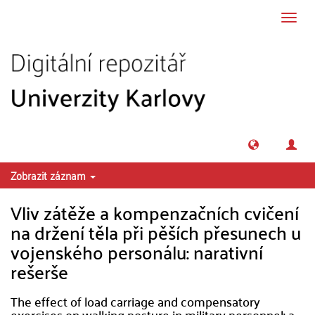
Přeskočit na obsah
Přepn
navig
Zobrazit záznam
Vliv zátěže a kompenzačních cvičení
na držení těla při pěších přesunech u
vojenského personálu: narativní
rešerše
The effect of load carriage and compensatory
exercises on walking posture in military personnel: a