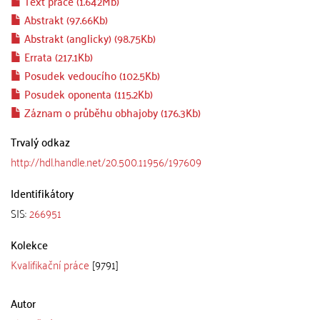
Text práce (1.642Mb)
Abstrakt (97.66Kb)
Abstrakt (anglicky) (98.75Kb)
Errata (217.1Kb)
Posudek vedoucího (102.5Kb)
Posudek oponenta (115.2Kb)
Záznam o průběhu obhajoby (176.3Kb)
Trvalý odkaz
http://hdl.handle.net/20.500.11956/197609
Identifikátory
SIS:
266951
Kolekce
Kvalifikační práce
[9791]
Autor