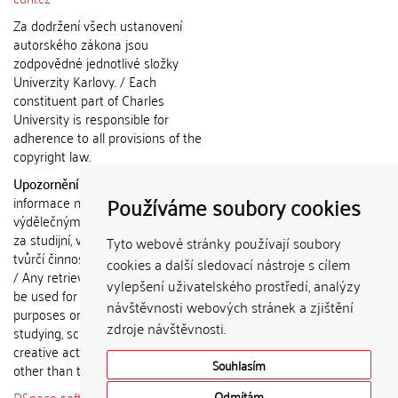
Za dodržení všech ustanovení
autorského zákona jsou
zodpovědné jednotlivé složky
Univerzity Karlovy. / Each
constituent part of Charles
University is responsible for
adherence to all provisions of the
copyright law.
Upozornění / Notice:
Získané
Používáme soubory cookies
informace nemohou být použity k
výdělečným účelům nebo vydávány
za studijní, vědeckou nebo jinou
Tyto webové stránky používají soubory
tvůrčí činnost jiné osoby než autora.
cookies a další sledovací nástroje s cílem
/ Any retrieved information shall not
vylepšení uživatelského prostředí, analýzy
be used for any commercial
návštěvnosti webových stránek a zjištění
purposes or claimed as results of
zdroje návštěvnosti.
studying, scientific or any other
creative activities of any person
Souhlasím
other than the author.
DSpace software
copyright © 2002-
Odmítám