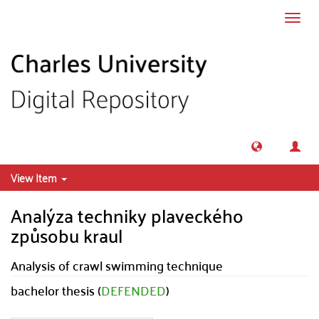
Skip to main content
Toggl
navig
View Item
Analýza techniky plaveckého
způsobu kraul
Analysis of crawl swimming technique
bachelor thesis (
DEFENDED
)