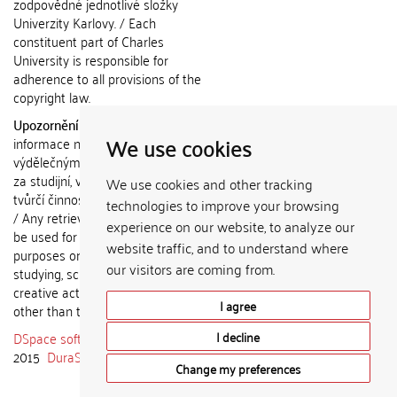
zodpovědné jednotlivé složky
Univerzity Karlovy. / Each
constituent part of Charles
University is responsible for
adherence to all provisions of the
copyright law.
Upozornění / Notice:
Získané
We use cookies
informace nemohou být použity k
výdělečným účelům nebo vydávány
za studijní, vědeckou nebo jinou
We use cookies and other tracking
tvůrčí činnost jiné osoby než autora.
technologies to improve your browsing
/ Any retrieved information shall not
experience on our website, to analyze our
be used for any commercial
website traffic, and to understand where
purposes or claimed as results of
our visitors are coming from.
studying, scientific or any other
creative activities of any person
I agree
other than the author.
DSpace software
copyright © 2002-
I decline
2015
DuraSpace
Change my preferences