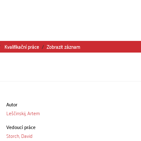
Kvalifikační práce
Zobrazit záznam
Autor
Leščinskij, Artem
Vedoucí práce
Storch, David