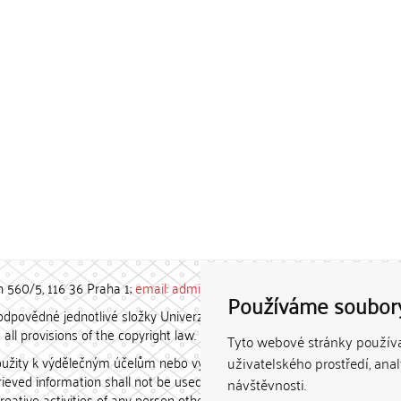
h 560/5, 116 36 Praha 1;
email: admin-repozitar [at] cuni.cz
Používáme soubor
povědné jednotlivé složky Univerzity Karlovy. / Each constituent
all provisions of the copyright law.
Tyto webové stránky používaj
užity k výdělečným účelům nebo vydávány za studijní, vědeckou
uživatelského prostředí, ana
etrieved information shall not be used for any commercial purposes
návštěvnosti.
creative activities of any person other than the author.