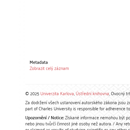
Metadata
Zobrazit celý záznam
© 2025
Univerzita Karlova
,
Ústřední knihovna
, Ovocný tr
Za dodržení všech ustanovení autorského zákona jsou zod
part of Charles University is responsible for adherence to 
Upozornění / Notice:
Získané informace nemohou být po
nebo jinou tvůrčí činnost jiné osoby než autora. / Any r
or claimed as results of studying, scientific or any other 