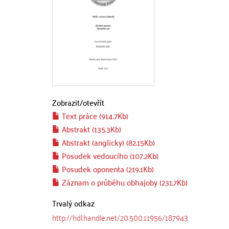
Zobrazit/
otevřít
Text práce (914.7Kb)
Abstrakt (135.3Kb)
Abstrakt (anglicky) (82.15Kb)
Posudek vedoucího (107.2Kb)
Posudek oponenta (219.1Kb)
Záznam o průběhu obhajoby (231.7Kb)
Trvalý odkaz
http://hdl.handle.net/20.500.11956/187943