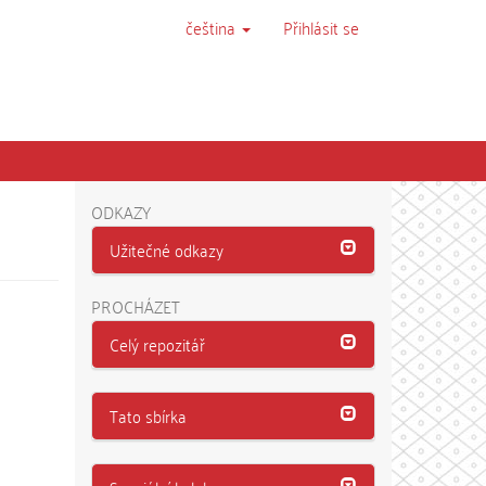
čeština
Přihlásit se
ODKAZY
Užitečné odkazy
PROCHÁZET
Celý repozitář
Tato sbírka