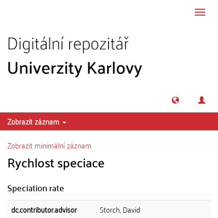
Přeskočit na obsah
Přepn
navig
Zobrazit záznam
Zobrazit minimální záznam
Rychlost speciace
Speciation rate
dc.contributor.advisor
Storch, David