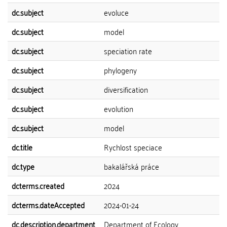
dc.subject
evoluce
dc.subject
model
dc.subject
speciation rate
dc.subject
phylogeny
dc.subject
diversification
dc.subject
evolution
dc.subject
model
dc.title
Rychlost speciace
dc.type
bakalářská práce
dcterms.created
2024
dcterms.dateAccepted
2024-01-24
dc.description.department
Department of Ecology