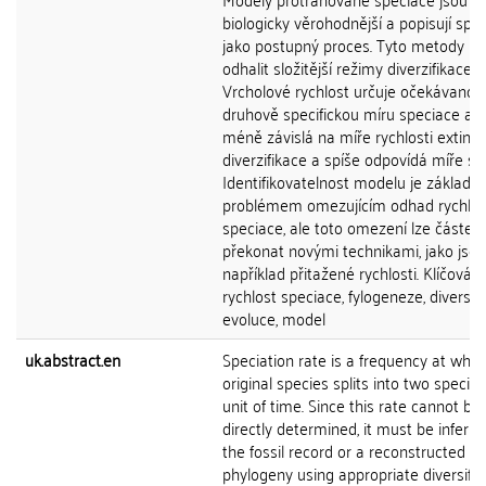
biologicky věrohodnější a popisují spec
jako postupný proces. Tyto metody 
odhalit složitější režimy diverzifikace.
Vrcholové rychlost určuje očekávanou
druhově specifickou míru speciace a j
méně závislá na míře rychlosti extink
diverzifikace a spíše odpovídá míře sp
Identifikovatelnost modelu je základn
problémem omezujícím odhad rychlos
speciace, ale toto omezení lze částeč
překonat novými technikami, jako jsou
například přitažené rychlosti. Klíčová s
rychlost speciace, fylogeneze, diversifi
evoluce, model
uk.abstract.en
Speciation rate is a frequency at whic
original species splits into two specie
unit of time. Since this rate cannot be
directly determined, it must be inferr
the fossil record or a reconstructed
phylogeny using appropriate diversific