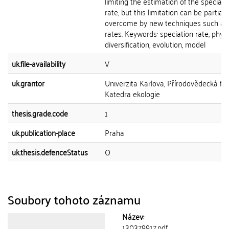
limiting the estimation of the speciati
rate, but this limitation can be partiall
overcome by new techniques such as 
rates. Keywords: speciation rate, phyl
diversification, evolution, model
uk.file-availability
V
uk.grantor
Univerzita Karlova, Přírodovědecká fak
Katedra ekologie
thesis.grade.code
1
uk.publication-place
Praha
uk.thesis.defenceStatus
O
Soubory tohoto záznamu
Název:
130379917.pdf