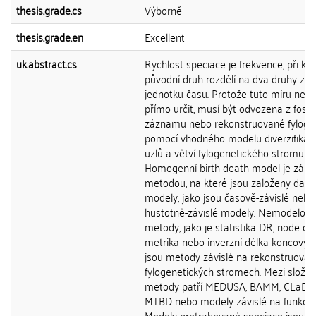
thesis.grade.cs
Výborně
thesis.grade.en
Excellent
uk.abstract.cs
Rychlost speciace je frekvence, při kte
původní druh rozdělí na dva druhy za
jednotku času. Protože tuto míru nelz
přímo určit, musí být odvozena z fosil
záznamu nebo rekonstruované fylog
pomocí vhodného modelu diverzifikac
uzlů a větví fylogenetického stromu.
Homogenní birth-death model je zákla
metodou, na které jsou založeny další
modely, jako jsou časově-závislé nebo
hustotně-závislé modely. Nemodelové
metody, jako je statistika DR, node de
metrika nebo inverzní délka koncových
jsou metody závislé na rekonstruova
fylogenetických stromech. Mezi složitě
metody patří MEDUSA, BAMM, CLaDS,
MTBD nebo modely závislé na funkcíc
Modely protrahované speciace jsou