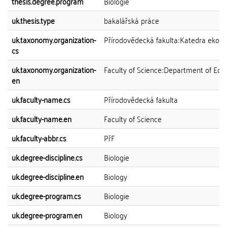
thesis.degree.program
Biologie
uk.thesis.type
bakalářská práce
uk.taxonomy.organization-
Přírodovědecká fakulta::Katedra ekolo
cs
uk.taxonomy.organization-
Faculty of Science::Department of Eco
en
uk.faculty-name.cs
Přírodovědecká fakulta
uk.faculty-name.en
Faculty of Science
uk.faculty-abbr.cs
PřF
uk.degree-discipline.cs
Biologie
uk.degree-discipline.en
Biology
uk.degree-program.cs
Biologie
uk.degree-program.en
Biology