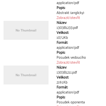
application/pdf
Popis:
Abstrakt (anglicky)
Zobrazit/
otevřít
Název:
130381233.pdf
Velikost:
107.2Kb
Formát:
application/pdf
Popis:
Posudek vedoucího
Zobrazit/
otevřít
Název:
130381211.pdf
Velikost:
219.1Kb
Formát:
application/pdf
Popis:
Posudek oponenta