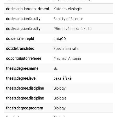
dc.description.department
Katedra ekologie
dc.description.faculty
Faculty of Science
dc.description.faculty
Přírodovědecká fakulta
dc.identifier.repId
216400
dc.title.translated
Speciation rate
dc.contributor.referee
Macháč, Antonín
thesis.degree.name
Bc.
thesis.degree.level
bakalářské
thesis.degree.discipline
Biology
thesis.degree.discipline
Biologie
thesis.degree.program
Biology