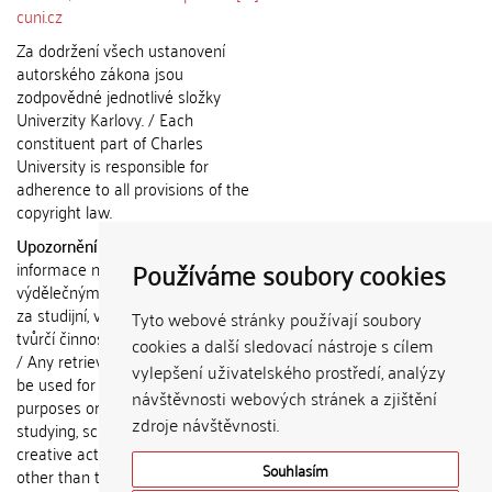
cuni.cz
Za dodržení všech ustanovení
autorského zákona jsou
zodpovědné jednotlivé složky
Univerzity Karlovy. / Each
constituent part of Charles
University is responsible for
adherence to all provisions of the
copyright law.
Upozornění / Notice:
Získané
Používáme soubory cookies
informace nemohou být použity k
výdělečným účelům nebo vydávány
za studijní, vědeckou nebo jinou
Tyto webové stránky používají soubory
tvůrčí činnost jiné osoby než autora.
cookies a další sledovací nástroje s cílem
/ Any retrieved information shall not
vylepšení uživatelského prostředí, analýzy
be used for any commercial
návštěvnosti webových stránek a zjištění
purposes or claimed as results of
zdroje návštěvnosti.
studying, scientific or any other
creative activities of any person
Souhlasím
other than the author.