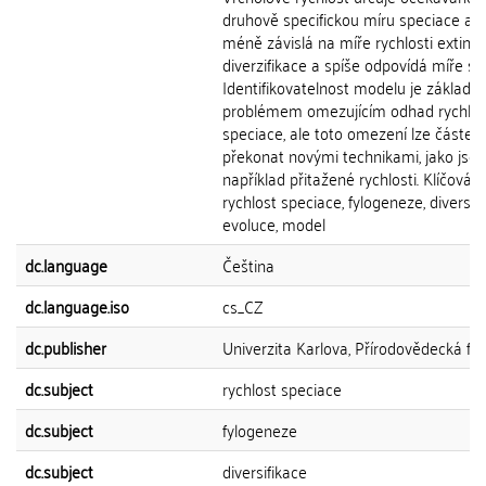
druhově specifickou míru speciace a j
méně závislá na míře rychlosti extink
diverzifikace a spíše odpovídá míře sp
Identifikovatelnost modelu je základn
problémem omezujícím odhad rychlos
speciace, ale toto omezení lze částeč
překonat novými technikami, jako jsou
například přitažené rychlosti. Klíčová s
rychlost speciace, fylogeneze, diversifi
evoluce, model
dc.language
Čeština
dc.language.iso
cs_CZ
dc.publisher
Univerzita Karlova, Přírodovědecká fak
dc.subject
rychlost speciace
dc.subject
fylogeneze
dc.subject
diversifikace