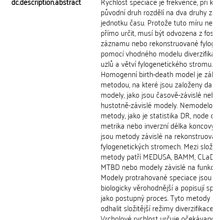
dc.description.abstract
Rychlost speciace je frekvence, při kte
původní druh rozdělí na dva druhy za
jednotku času. Protože tuto míru nelz
přímo určit, musí být odvozena z fosil
záznamu nebo rekonstruované fylog
pomocí vhodného modelu diverzifikac
uzlů a větví fylogenetického stromu.
Homogenní birth-death model je zákla
metodou, na které jsou založeny další
modely, jako jsou časově-závislé nebo
hustotně-závislé modely. Nemodelové
metody, jako je statistika DR, node de
metrika nebo inverzní délka koncových
jsou metody závislé na rekonstruova
fylogenetických stromech. Mezi složitě
metody patří MEDUSA, BAMM, CLaDS,
MTBD nebo modely závislé na funkcíc
Modely protrahované speciace jsou
biologicky věrohodnější a popisují spec
jako postupný proces. Tyto metody 
odhalit složitější režimy diverzifikace.
Vrcholové rychlost určuje očekávanou