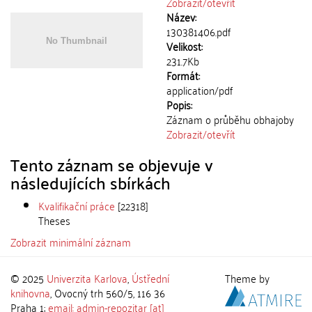
Zobrazit/
otevřít
Název:
130381406.pdf
Velikost:
231.7Kb
Formát:
application/pdf
Popis:
Záznam o průběhu obhajoby
Zobrazit/
otevřít
Tento záznam se objevuje v
následujících sbírkách
Kvalifikační práce
[22318]
Theses
Zobrazit minimální záznam
© 2025
Univerzita Karlova
,
Ústřední
Theme by
knihovna
, Ovocný trh 560/5, 116 36
Praha 1;
email: admin-repozitar [at]