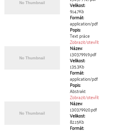
Velikost:
914.7Kb
Formát:
application/pdf
Popis:
Text práce
Zobrazit/
otevřít
Název:
130379919.pdf
Velikost:
135.3Kb
Formát:
application/pdf
Popis:
Abstrakt
Zobrazit/
otevřít
Název:
130379920.pdf
Velikost:
82.15Kb
Formát: