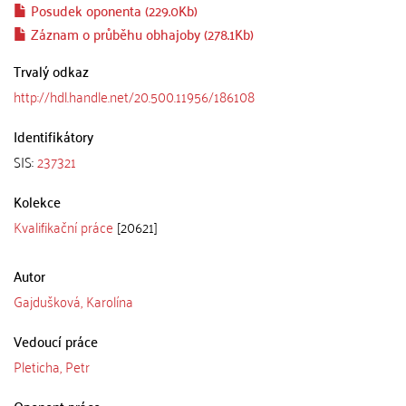
Posudek oponenta (229.0Kb)
Záznam o průběhu obhajoby (278.1Kb)
Trvalý odkaz
http://hdl.handle.net/20.500.11956/186108
Identifikátory
SIS:
237321
Kolekce
Kvalifikační práce
[20621]
Autor
Gajdušková, Karolína
Vedoucí práce
Pleticha, Petr