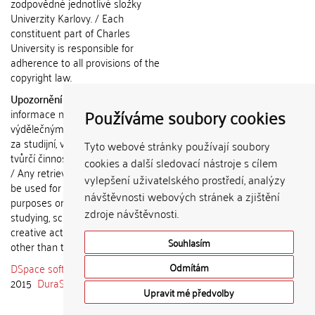
zodpovědné jednotlivé složky
Univerzity Karlovy. / Each
constituent part of Charles
University is responsible for
adherence to all provisions of the
copyright law.
Upozornění / Notice:
Získané
Používáme soubory cookies
informace nemohou být použity k
výdělečným účelům nebo vydávány
za studijní, vědeckou nebo jinou
Tyto webové stránky používají soubory
tvůrčí činnost jiné osoby než autora.
cookies a další sledovací nástroje s cílem
/ Any retrieved information shall not
vylepšení uživatelského prostředí, analýzy
be used for any commercial
návštěvnosti webových stránek a zjištění
purposes or claimed as results of
zdroje návštěvnosti.
studying, scientific or any other
creative activities of any person
Souhlasím
other than the author.
DSpace software
copyright © 2002-
Odmítám
2015
DuraSpace
Upravit mé předvolby