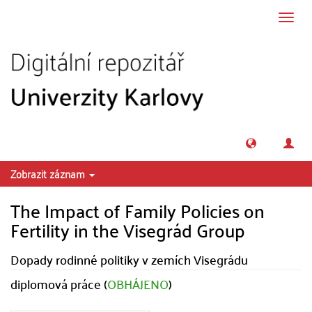
Přeskočit na obsah
Přepn
navig
Zobrazit záznam
The Impact of Family Policies on
Fertility in the Visegrád Group
Dopady rodinné politiky v zemích Visegrádu
diplomová práce (
OBHÁJENO
)