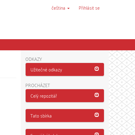
čeština
Přihlásit se
ODKAZY
Užitečné odkazy
PROCHÁZET
Celý repozitář
Tato sbírka