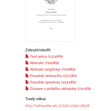
Zobrazit/
otevřít
Text práce (1.524Mb)
Abstrakt (79.69Kb)
Abstrakt (anglicky) (79.68Kb)
Posudek vedoucího (155.2Kb)
Posudek oponenta (204.6Kb)
Záznam o průběhu obhajoby (139.1Kb)
Trvalý odkaz
http://hdl.handle.net/20.500.11956/18538