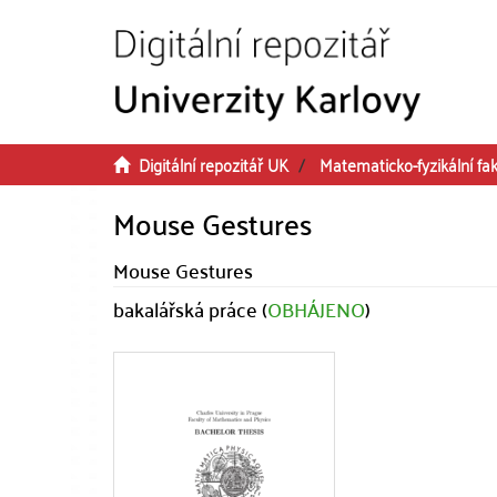
Přeskočit na obsah
Digitální repozitář UK
Matematicko-fyzikální fak
Mouse Gestures
Mouse Gestures
bakalářská práce (
OBHÁJENO
)