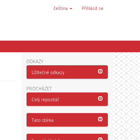
čeština
Přihlásit se
ODKAZY
Užitečné odkazy
PROCHÁZET
Celý repozitář
Tato sbírka