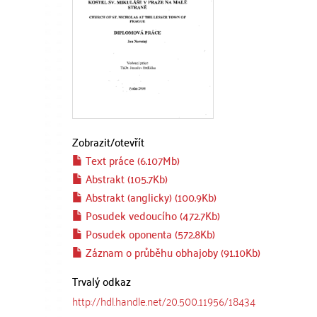
Zobrazit/
otevřít
Text práce (6.107Mb)
Abstrakt (105.7Kb)
Abstrakt (anglicky) (100.9Kb)
Posudek vedoucího (472.7Kb)
Posudek oponenta (572.8Kb)
Záznam o průběhu obhajoby (91.10Kb)
Trvalý odkaz
http://hdl.handle.net/20.500.11956/18434