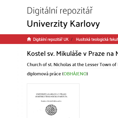
Přeskočit na obsah
Digitální repozitář UK
Husitská teologická fakul
Kostel sv. Mikuláše v Praze na
Church of st. Nicholas at the Lesser Town of
diplomová práce (
OBHÁJENO
)